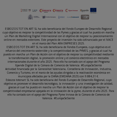
ESBOZOS TOT EN ART SL ha sido beneficiaria del Fondo Europeo de Desarrollo Regional
cuyo objetivo es mejorar la competitividad de las Pymes y gracias al cual ha puesto en marcha
un Plan de Marketing Digital Internacional con el objetivo de mejorar su posicionamiento
online en mercados exteriores. Este proyecto de inversión ha sido cofinanciado por el IVACE
en el marco del Plan ARA EMPRESES 2025.
ESBOZOS TOT EN ART SL ha sido beneficiaria de Fondos Europeos, cuyo objetivo es el
refuerzo del crecimiento sostenible y la competitividad de las PYMES, y gracias al cual ha
puesto en marcha un Plan de Acción con el objetivo de mejorar su competitividad mediante
la transformación digital, la promoción online y el comercio electrónico en mercados
internacionales durante el año 2025. Para ello ha contado con el apoyo del Programa
Xpande Digital de la Cámara de Comercio de Valencia. #EuropaSeSiente
Actividad financiada por la Generalitat Valenciana, Conselleria de Innovación, Industria,
Comercio y Turismo, en el marco de las ayudas dirigidas a la reactivación económica en
municipios afectados por la DANA (EMDANA 2025) con 9.884,31 €.
Esbozos totenart SL ha sido beneficiaria del Fondo Europeo de Desarrollo Regional, cuyo
objetivo es promover el desarrollo tecnológico, la innovación y una investigación de calidad,
gracias al cual ha puesto en marcha un Plan de Acción con el objetivo de mejorar la
competitividad empresarial apoyada en la innovación de la pyme, durante el año 2025. Para
ello ha contado con el apoyo del Programa Pyme Innova de la Cámara de Comercio de
Valencia. #EuropaSeSiente