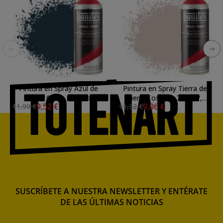
Pintura en Spray Azul de
Pintura en Spray Tierra de
Prusia 0320, Liquitex
Siena Tostada 7, 7127,
9,52 €
9,06 €
11,90 €
11,32 €
acrílico, 400 ml.
Liquitex acrílico, 400 ml.
SUSCRÍBETE A NUESTRA NEWSLETTER Y ENTÉRATE
DE LAS ÚLTIMAS NOTICIAS