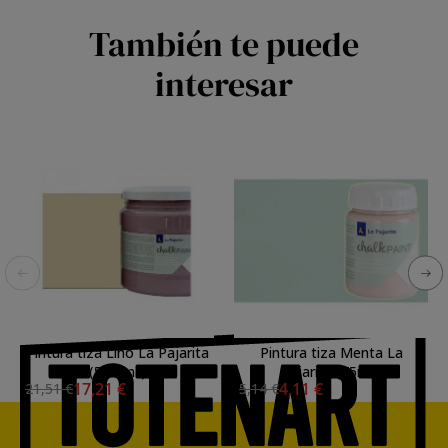
También te puede
interesar
Pintura tiza Lino La Pajarita
Pintura tiza Menta La
(500 ml.)
Pajarita (75ml.)
17,21 €
4,11 €
21,51 €
5,14 €