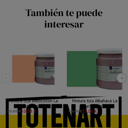
También te puede
interesar
Pintura tiza Melocotón La
Pintura tiza Albahaca La
Pajarita (500 ml.)
Pajarita (500ml.)
16,54 €
15,00 €
20,68 €
18,76 €