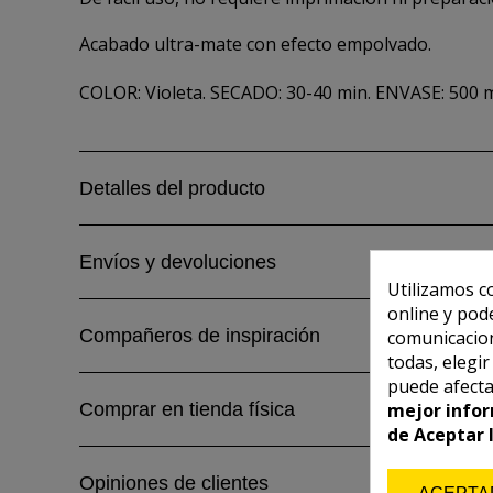
Acabado ultra-mate con efecto empolvado.
COLOR: Violeta. SECADO: 30-40 min. ENVASE: 500 m
Detalles del producto
Envíos y devoluciones
Utilizamos c
online y pod
Compañeros de inspiración
comunicacion
todas, elegi
puede afecta
Comprar en tienda física
mejor infor
de Aceptar 
Opiniones de clientes