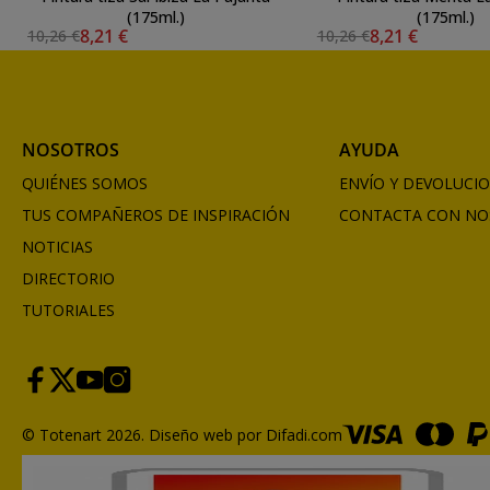
(175ml.)
(175ml.)
8,21 €
8,21 €
10,26 €
10,26 €
NOSOTROS
AYUDA
QUIÉNES SOMOS
ENVÍO Y DEVOLUCI
TUS COMPAÑEROS DE INSPIRACIÓN
CONTACTA CON NO
NOTICIAS
DIRECTORIO
TUTORIALES
© Totenart 2026.
Diseño web por Difadi.com