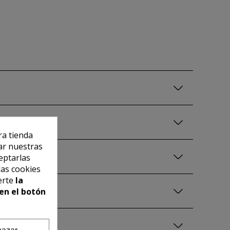
ra tienda
ar nuestras
eptarlas
las cookies
erte
la
en el botón