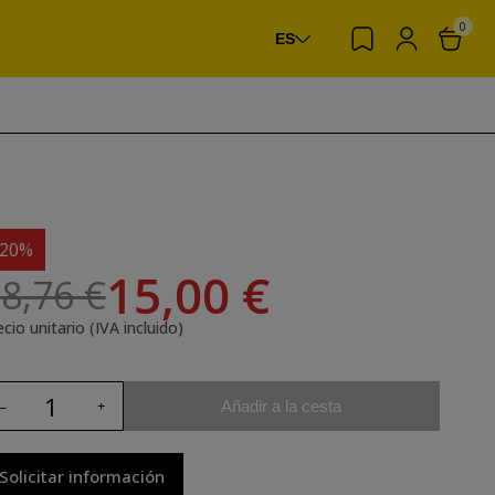
0
ES
-20%
15,00 €
8,76 €
cio unitario (IVA incluido)
Añadir a la cesta
Solicitar información