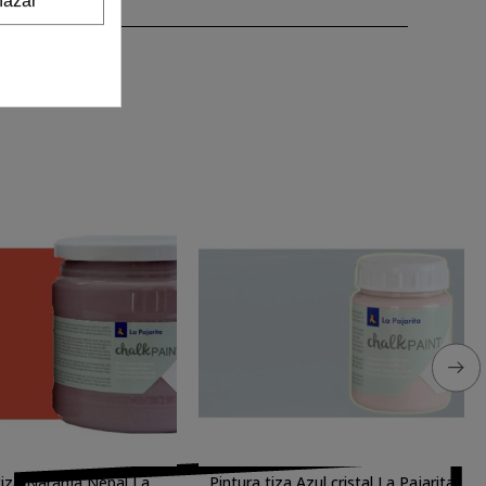
azar
tiza Naranja Nepal La
Pintura tiza Azul cristal La Pajarita