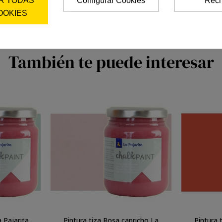
R TODAS
Configurar Cookies
Rech
OOKIES
También te puede interesar
 Pajarita
Pintura tiza Rosa capricho La
Pintura 