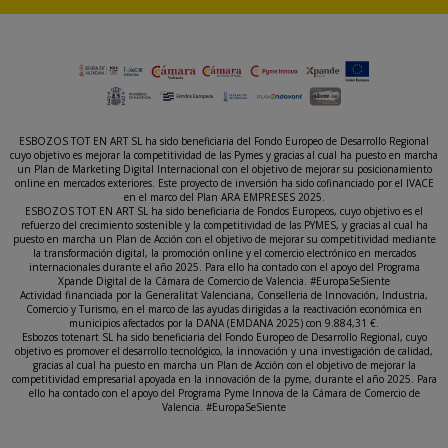
ESBOZOS TOT EN ART SL ha sido beneficiaria del Fondo Europeo de Desarrollo Regional
cuyo objetivo es mejorar la competitividad de las Pymes y gracias al cual ha puesto en marcha
un Plan de Marketing Digital Internacional con el objetivo de mejorar su posicionamiento
online en mercados exteriores. Este proyecto de inversión ha sido cofinanciado por el IVACE
en el marco del Plan ARA EMPRESES 2025.
ESBOZOS TOT EN ART SL ha sido beneficiaria de Fondos Europeos, cuyo objetivo es el
refuerzo del crecimiento sostenible y la competitividad de las PYMES, y gracias al cual ha
puesto en marcha un Plan de Acción con el objetivo de mejorar su competitividad mediante
la transformación digital, la promoción online y el comercio electrónico en mercados
internacionales durante el año 2025. Para ello ha contado con el apoyo del Programa
Xpande Digital de la Cámara de Comercio de Valencia. #EuropaSeSiente
Actividad financiada por la Generalitat Valenciana, Conselleria de Innovación, Industria,
Comercio y Turismo, en el marco de las ayudas dirigidas a la reactivación económica en
municipios afectados por la DANA (EMDANA 2025) con 9.884,31 €.
Esbozos totenart SL ha sido beneficiaria del Fondo Europeo de Desarrollo Regional, cuyo
objetivo es promover el desarrollo tecnológico, la innovación y una investigación de calidad,
gracias al cual ha puesto en marcha un Plan de Acción con el objetivo de mejorar la
competitividad empresarial apoyada en la innovación de la pyme, durante el año 2025. Para
ello ha contado con el apoyo del Programa Pyme Innova de la Cámara de Comercio de
Valencia. #EuropaSeSiente