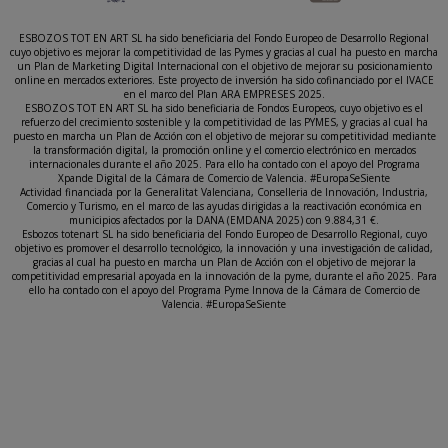
ESBOZOS TOT EN ART SL ha sido beneficiaria del Fondo Europeo de Desarrollo Regional
cuyo objetivo es mejorar la competitividad de las Pymes y gracias al cual ha puesto en marcha
un Plan de Marketing Digital Internacional con el objetivo de mejorar su posicionamiento
online en mercados exteriores. Este proyecto de inversión ha sido cofinanciado por el IVACE
en el marco del Plan ARA EMPRESES 2025.
ESBOZOS TOT EN ART SL ha sido beneficiaria de Fondos Europeos, cuyo objetivo es el
refuerzo del crecimiento sostenible y la competitividad de las PYMES, y gracias al cual ha
puesto en marcha un Plan de Acción con el objetivo de mejorar su competitividad mediante
la transformación digital, la promoción online y el comercio electrónico en mercados
internacionales durante el año 2025. Para ello ha contado con el apoyo del Programa
Xpande Digital de la Cámara de Comercio de Valencia. #EuropaSeSiente
Actividad financiada por la Generalitat Valenciana, Conselleria de Innovación, Industria,
Comercio y Turismo, en el marco de las ayudas dirigidas a la reactivación económica en
municipios afectados por la DANA (EMDANA 2025) con 9.884,31 €.
Esbozos totenart SL ha sido beneficiaria del Fondo Europeo de Desarrollo Regional, cuyo
objetivo es promover el desarrollo tecnológico, la innovación y una investigación de calidad,
gracias al cual ha puesto en marcha un Plan de Acción con el objetivo de mejorar la
competitividad empresarial apoyada en la innovación de la pyme, durante el año 2025. Para
ello ha contado con el apoyo del Programa Pyme Innova de la Cámara de Comercio de
Valencia. #EuropaSeSiente