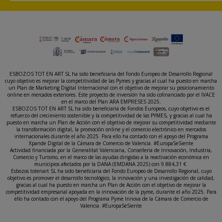
ESBOZOS TOT EN ART SL ha sido beneficiaria del Fondo Europeo de Desarrollo Regional
cuyo objetivo es mejorar la competitividad de las Pymes y gracias al cual ha puesto en marcha
un Plan de Marketing Digital Internacional con el objetivo de mejorar su posicionamiento
online en mercados exteriores. Este proyecto de inversión ha sido cofinanciado por el IVACE
en el marco del Plan ARA EMPRESES 2025.
ESBOZOS TOT EN ART SL ha sido beneficiaria de Fondos Europeos, cuyo objetivo es el
refuerzo del crecimiento sostenible y la competitividad de las PYMES, y gracias al cual ha
puesto en marcha un Plan de Acción con el objetivo de mejorar su competitividad mediante
la transformación digital, la promoción online y el comercio electrónico en mercados
internacionales durante el año 2025. Para ello ha contado con el apoyo del Programa
Xpande Digital de la Cámara de Comercio de Valencia. #EuropaSeSiente
Actividad financiada por la Generalitat Valenciana, Conselleria de Innovación, Industria,
Comercio y Turismo, en el marco de las ayudas dirigidas a la reactivación económica en
municipios afectados por la DANA (EMDANA 2025) con 9.884,31 €.
Esbozos totenart SL ha sido beneficiaria del Fondo Europeo de Desarrollo Regional, cuyo
objetivo es promover el desarrollo tecnológico, la innovación y una investigación de calidad,
gracias al cual ha puesto en marcha un Plan de Acción con el objetivo de mejorar la
competitividad empresarial apoyada en la innovación de la pyme, durante el año 2025. Para
ello ha contado con el apoyo del Programa Pyme Innova de la Cámara de Comercio de
Valencia. #EuropaSeSiente