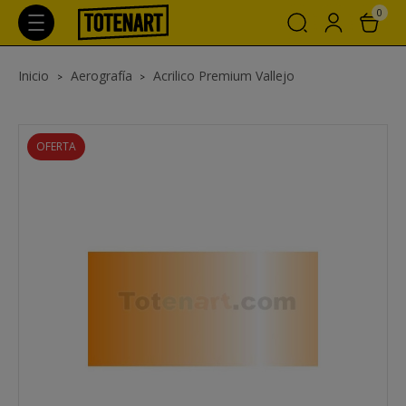
0
Inicio
Aerografía
Acrilico Premium Vallejo
OFERTA