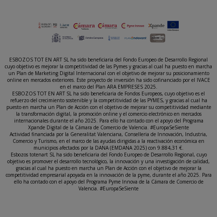
ESBOZOS TOT EN ART SL ha sido beneficiaria del Fondo Europeo de Desarrollo Regional
cuyo objetivo es mejorar la competitividad de las Pymes y gracias al cual ha puesto en marcha
un Plan de Marketing Digital Internacional con el objetivo de mejorar su posicionamiento
online en mercados exteriores. Este proyecto de inversión ha sido cofinanciado por el IVACE
en el marco del Plan ARA EMPRESES 2025.
ESBOZOS TOT EN ART SL ha sido beneficiaria de Fondos Europeos, cuyo objetivo es el
refuerzo del crecimiento sostenible y la competitividad de las PYMES, y gracias al cual ha
puesto en marcha un Plan de Acción con el objetivo de mejorar su competitividad mediante
la transformación digital, la promoción online y el comercio electrónico en mercados
internacionales durante el año 2025. Para ello ha contado con el apoyo del Programa
Xpande Digital de la Cámara de Comercio de Valencia. #EuropaSeSiente
Actividad financiada por la Generalitat Valenciana, Conselleria de Innovación, Industria,
Comercio y Turismo, en el marco de las ayudas dirigidas a la reactivación económica en
municipios afectados por la DANA (EMDANA 2025) con 9.884,31 €.
Esbozos totenart SL ha sido beneficiaria del Fondo Europeo de Desarrollo Regional, cuyo
objetivo es promover el desarrollo tecnológico, la innovación y una investigación de calidad,
gracias al cual ha puesto en marcha un Plan de Acción con el objetivo de mejorar la
competitividad empresarial apoyada en la innovación de la pyme, durante el año 2025. Para
ello ha contado con el apoyo del Programa Pyme Innova de la Cámara de Comercio de
Valencia. #EuropaSeSiente