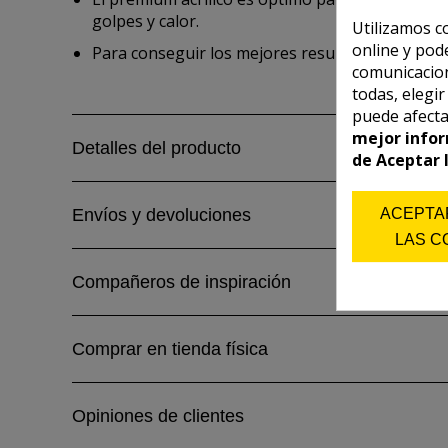
golpes y calor.
Utilizamos c
online y pod
Para conseguir los mejores resultados en aerog
comunicacion
todas, elegi
puede afecta
mejor infor
Detalles del producto
de Aceptar 
ACEPTA
Envíos y devoluciones
LAS C
Compañeros de inspiración
Comprar en tienda física
Opiniones de clientes