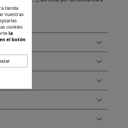
ra tienda
ar nuestras
eptarlas
las cookies
erte
la
en el botón
azar