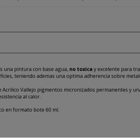
es una pintura con base agua,
no toxica
y excelente para tr
icies, teniendo ademas una optima adherencia sobre metales,
um Acrilico Vallejo pigmentos micronizados permanentes y u
sistencia al calor.
o en formato bote 60 ml.
erografia por su capacidad multisoporte (metal, polietileno, 