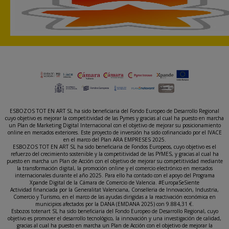
ESBOZOS TOT EN ART SL ha sido beneficiaria del Fondo Europeo de Desarrollo Regional
cuyo objetivo es mejorar la competitividad de las Pymes y gracias al cual ha puesto en marcha
un Plan de Marketing Digital Internacional con el objetivo de mejorar su posicionamiento
online en mercados exteriores. Este proyecto de inversión ha sido cofinanciado por el IVACE
en el marco del Plan ARA EMPRESES 2025.
ESBOZOS TOT EN ART SL ha sido beneficiaria de Fondos Europeos, cuyo objetivo es el
refuerzo del crecimiento sostenible y la competitividad de las PYMES, y gracias al cual ha
puesto en marcha un Plan de Acción con el objetivo de mejorar su competitividad mediante
la transformación digital, la promoción online y el comercio electrónico en mercados
internacionales durante el año 2025. Para ello ha contado con el apoyo del Programa
Xpande Digital de la Cámara de Comercio de Valencia. #EuropaSeSiente
Actividad financiada por la Generalitat Valenciana, Conselleria de Innovación, Industria,
Comercio y Turismo, en el marco de las ayudas dirigidas a la reactivación económica en
municipios afectados por la DANA (EMDANA 2025) con 9.884,31 €.
Esbozos totenart SL ha sido beneficiaria del Fondo Europeo de Desarrollo Regional, cuyo
objetivo es promover el desarrollo tecnológico, la innovación y una investigación de calidad,
gracias al cual ha puesto en marcha un Plan de Acción con el objetivo de mejorar la