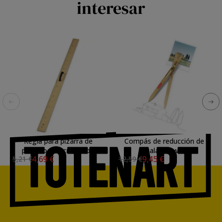
interesar
Regla para pizarra de
Compás de reducción de
plástico 100 cm, Faibo
escala Derwent
4,69 €
9,45 €
5,21 €
12,59 €