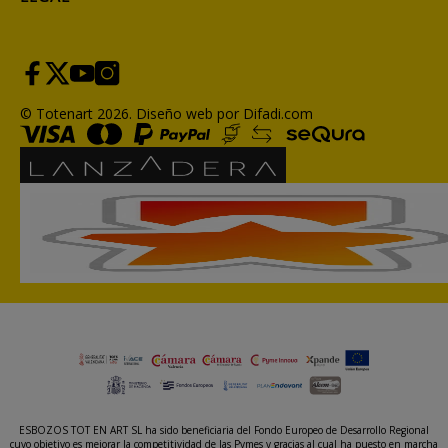
© Totenart 2026.
Diseño web por Difadi.com
ESBOZOS TOT EN ART SL ha sido beneficiaria del Fondo Europeo de Desarrollo Regional
cuyo objetivo es mejorar la competitividad de las Pymes y gracias al cual ha puesto en marcha