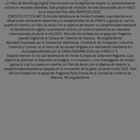
un Plan de Marketing Digital Internacional con el objetivo de mejorar su posicionamiento
online en mercados exteriores. Este proyecto de inversión ha sido cofinanciado por el IVACE
en el marco del Plan ARA EMPRESES 2025.
ESBOZOS TOT EN ART SL ha sido beneficiaria de Fondos Europeos, cuyo objetivo es el
refuerzo del crecimiento sostenible y la competitividad de las PYMES, y gracias al cual ha
puesto en marcha un Plan de Acción con el objetivo de mejorar su competitividad mediante
la transformación digital, la promoción online y el comercio electrónico en mercados
internacionales durante el año 2025. Para ello ha contado con el apoyo del Programa
Xpande Digital de la Cámara de Comercio de Valencia. #EuropaSeSiente
Actividad financiada por la Generalitat Valenciana, Conselleria de Innovación, Industria,
Comercio y Turismo, en el marco de las ayudas dirigidas a la reactivación económica en
municipios afectados por la DANA (EMDANA 2025) con 9.884,31 €.
Esbozos totenart SL ha sido beneficiaria del Fondo Europeo de Desarrollo Regional, cuyo
objetivo es promover el desarrollo tecnológico, la innovación y una investigación de calidad,
gracias al cual ha puesto en marcha un Plan de Acción con el objetivo de mejorar la
competitividad empresarial apoyada en la innovación de la pyme, durante el año 2025. Para
ello ha contado con el apoyo del Programa Pyme Innova de la Cámara de Comercio de
Valencia. #EuropaSeSiente