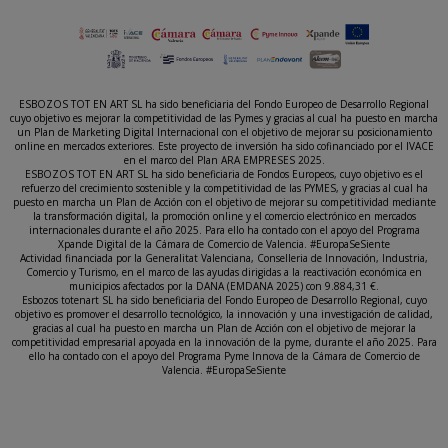
ESBOZOS TOT EN ART SL ha sido beneficiaria del Fondo Europeo de Desarrollo Regional
cuyo objetivo es mejorar la competitividad de las Pymes y gracias al cual ha puesto en marcha
un Plan de Marketing Digital Internacional con el objetivo de mejorar su posicionamiento
online en mercados exteriores. Este proyecto de inversión ha sido cofinanciado por el IVACE
en el marco del Plan ARA EMPRESES 2025.
ESBOZOS TOT EN ART SL ha sido beneficiaria de Fondos Europeos, cuyo objetivo es el
refuerzo del crecimiento sostenible y la competitividad de las PYMES, y gracias al cual ha
puesto en marcha un Plan de Acción con el objetivo de mejorar su competitividad mediante
la transformación digital, la promoción online y el comercio electrónico en mercados
internacionales durante el año 2025. Para ello ha contado con el apoyo del Programa
Xpande Digital de la Cámara de Comercio de Valencia. #EuropaSeSiente
Actividad financiada por la Generalitat Valenciana, Conselleria de Innovación, Industria,
Comercio y Turismo, en el marco de las ayudas dirigidas a la reactivación económica en
municipios afectados por la DANA (EMDANA 2025) con 9.884,31 €.
Esbozos totenart SL ha sido beneficiaria del Fondo Europeo de Desarrollo Regional, cuyo
objetivo es promover el desarrollo tecnológico, la innovación y una investigación de calidad,
gracias al cual ha puesto en marcha un Plan de Acción con el objetivo de mejorar la
competitividad empresarial apoyada en la innovación de la pyme, durante el año 2025. Para
ello ha contado con el apoyo del Programa Pyme Innova de la Cámara de Comercio de
Valencia. #EuropaSeSiente