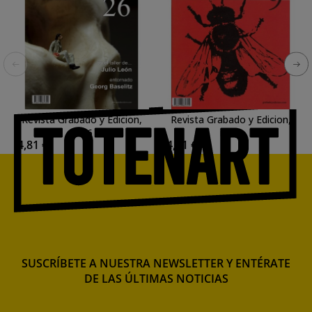
Revista Grabado y Edicion,
Revista Grabado y Edicion,
n. 26
n. 09
4,81 €
4,81 €
SUSCRÍBETE A NUESTRA NEWSLETTER Y ENTÉRATE
DE LAS ÚLTIMAS NOTICIAS