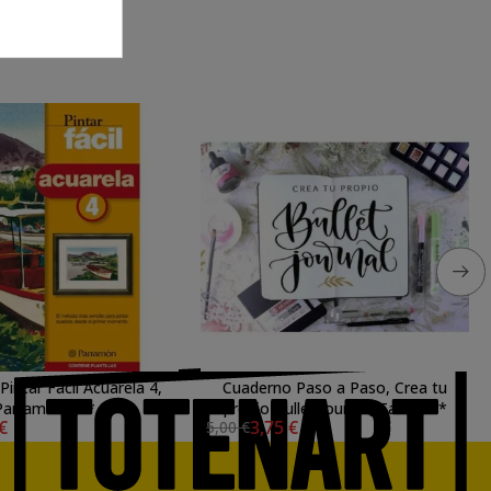
intar Fácil Acuarela 4,
Cuaderno Paso a Paso, Crea tu
Parramón ***
propio Bullet Journal, Talens **
 €
3,75 €
5,00 €