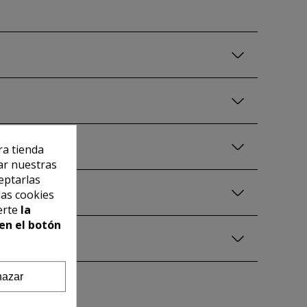
ra tienda
ar nuestras
eptarlas
las cookies
erte
la
en el botón
azar