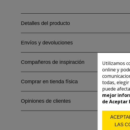
Detalles del producto
Envíos y devoluciones
Compañeros de inspiración
Utilizamos c
online y pod
comunicacion
Comprar en tienda física
todas, elegi
puede afecta
mejor infor
Opiniones de clientes
de Aceptar 
ACEPTA
LAS C