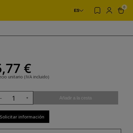
0
ES
5,77 €
cio unitario (IVA incluido)
Añadir a la cesta
Solicitar información