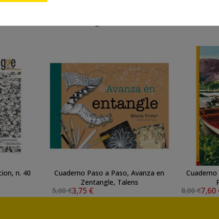
También te puede interesar
ion, n. 40
Cuaderno Paso a Paso, Avanza en
Cuaderno P
Zentangle, Talens
3,75 €
7,60
5,00 €
8,00 €