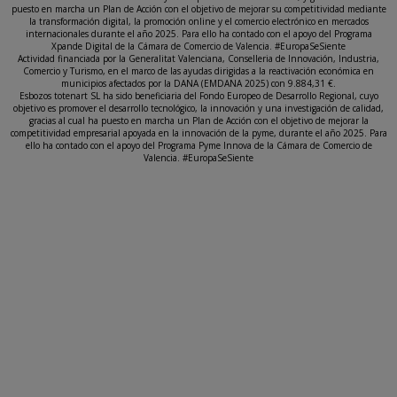
puesto en marcha un Plan de Acción con el objetivo de mejorar su competitividad mediante
la transformación digital, la promoción online y el comercio electrónico en mercados
internacionales durante el año 2025. Para ello ha contado con el apoyo del Programa
Xpande Digital de la Cámara de Comercio de Valencia. #EuropaSeSiente
Actividad financiada por la Generalitat Valenciana, Conselleria de Innovación, Industria,
Comercio y Turismo, en el marco de las ayudas dirigidas a la reactivación económica en
municipios afectados por la DANA (EMDANA 2025) con 9.884,31 €.
Esbozos totenart SL ha sido beneficiaria del Fondo Europeo de Desarrollo Regional, cuyo
objetivo es promover el desarrollo tecnológico, la innovación y una investigación de calidad,
gracias al cual ha puesto en marcha un Plan de Acción con el objetivo de mejorar la
competitividad empresarial apoyada en la innovación de la pyme, durante el año 2025. Para
ello ha contado con el apoyo del Programa Pyme Innova de la Cámara de Comercio de
Valencia. #EuropaSeSiente