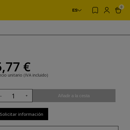
0
ES
5,77 €
cio unitario (IVA incluido)
Añadir a la cesta
Solicitar información