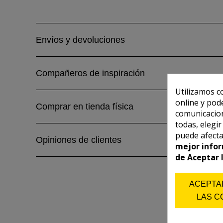
Envíos y devoluciones
Compañeros de inspiración
Utilizamos c
online y pod
Comprar en tienda física
comunicacion
todas, elegi
puede afecta
Opiniones de clientes
mejor infor
de Aceptar 
ACEPTA
LAS C