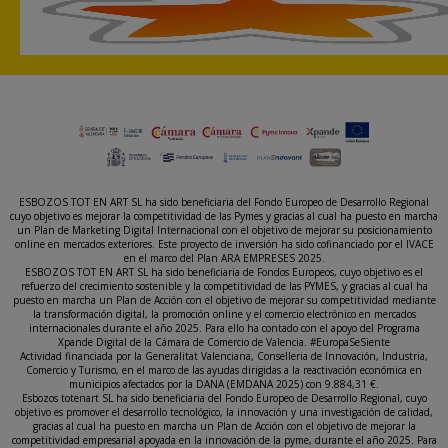
ESBOZOS TOT EN ART SL ha sido beneficiaria del Fondo Europeo de Desarrollo Regional
cuyo objetivo es mejorar la competitividad de las Pymes y gracias al cual ha puesto en marcha
un Plan de Marketing Digital Internacional con el objetivo de mejorar su posicionamiento
online en mercados exteriores. Este proyecto de inversión ha sido cofinanciado por el IVACE
en el marco del Plan ARA EMPRESES 2025.
ESBOZOS TOT EN ART SL ha sido beneficiaria de Fondos Europeos, cuyo objetivo es el
refuerzo del crecimiento sostenible y la competitividad de las PYMES, y gracias al cual ha
puesto en marcha un Plan de Acción con el objetivo de mejorar su competitividad mediante
la transformación digital, la promoción online y el comercio electrónico en mercados
internacionales durante el año 2025. Para ello ha contado con el apoyo del Programa
Xpande Digital de la Cámara de Comercio de Valencia. #EuropaSeSiente
Actividad financiada por la Generalitat Valenciana, Conselleria de Innovación, Industria,
Comercio y Turismo, en el marco de las ayudas dirigidas a la reactivación económica en
municipios afectados por la DANA (EMDANA 2025) con 9.884,31 €.
Esbozos totenart SL ha sido beneficiaria del Fondo Europeo de Desarrollo Regional, cuyo
objetivo es promover el desarrollo tecnológico, la innovación y una investigación de calidad,
gracias al cual ha puesto en marcha un Plan de Acción con el objetivo de mejorar la
competitividad empresarial apoyada en la innovación de la pyme, durante el año 2025. Para