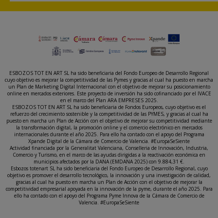
ESBOZOS TOT EN ART SL ha sido beneficiaria del Fondo Europeo de Desarrollo Regional
cuyo objetivo es mejorar la competitividad de las Pymes y gracias al cual ha puesto en marcha
un Plan de Marketing Digital Internacional con el objetivo de mejorar su posicionamiento
online en mercados exteriores. Este proyecto de inversión ha sido cofinanciado por el IVACE
en el marco del Plan ARA EMPRESES 2025.
ESBOZOS TOT EN ART SL ha sido beneficiaria de Fondos Europeos, cuyo objetivo es el
refuerzo del crecimiento sostenible y la competitividad de las PYMES, y gracias al cual ha
puesto en marcha un Plan de Acción con el objetivo de mejorar su competitividad mediante
la transformación digital, la promoción online y el comercio electrónico en mercados
internacionales durante el año 2025. Para ello ha contado con el apoyo del Programa
Xpande Digital de la Cámara de Comercio de Valencia. #EuropaSeSiente
Actividad financiada por la Generalitat Valenciana, Conselleria de Innovación, Industria,
Comercio y Turismo, en el marco de las ayudas dirigidas a la reactivación económica en
municipios afectados por la DANA (EMDANA 2025) con 9.884,31 €.
Esbozos totenart SL ha sido beneficiaria del Fondo Europeo de Desarrollo Regional, cuyo
objetivo es promover el desarrollo tecnológico, la innovación y una investigación de calidad,
gracias al cual ha puesto en marcha un Plan de Acción con el objetivo de mejorar la
competitividad empresarial apoyada en la innovación de la pyme, durante el año 2025. Para
ello ha contado con el apoyo del Programa Pyme Innova de la Cámara de Comercio de
Valencia. #EuropaSeSiente