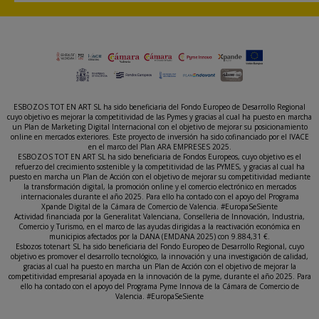
ESBOZOS TOT EN ART SL ha sido beneficiaria del Fondo Europeo de Desarrollo Regional
cuyo objetivo es mejorar la competitividad de las Pymes y gracias al cual ha puesto en marcha
un Plan de Marketing Digital Internacional con el objetivo de mejorar su posicionamiento
online en mercados exteriores. Este proyecto de inversión ha sido cofinanciado por el IVACE
en el marco del Plan ARA EMPRESES 2025.
ESBOZOS TOT EN ART SL ha sido beneficiaria de Fondos Europeos, cuyo objetivo es el
refuerzo del crecimiento sostenible y la competitividad de las PYMES, y gracias al cual ha
puesto en marcha un Plan de Acción con el objetivo de mejorar su competitividad mediante
la transformación digital, la promoción online y el comercio electrónico en mercados
internacionales durante el año 2025. Para ello ha contado con el apoyo del Programa
Xpande Digital de la Cámara de Comercio de Valencia. #EuropaSeSiente
Actividad financiada por la Generalitat Valenciana, Conselleria de Innovación, Industria,
Comercio y Turismo, en el marco de las ayudas dirigidas a la reactivación económica en
municipios afectados por la DANA (EMDANA 2025) con 9.884,31 €.
Esbozos totenart SL ha sido beneficiaria del Fondo Europeo de Desarrollo Regional, cuyo
objetivo es promover el desarrollo tecnológico, la innovación y una investigación de calidad,
gracias al cual ha puesto en marcha un Plan de Acción con el objetivo de mejorar la
competitividad empresarial apoyada en la innovación de la pyme, durante el año 2025. Para
ello ha contado con el apoyo del Programa Pyme Innova de la Cámara de Comercio de
Valencia. #EuropaSeSiente