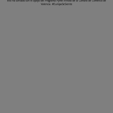
ello ha contado con el apoyo del Programa Pyme Innova de la Cámara de Comercio de
Valencia. #EuropaSeSiente