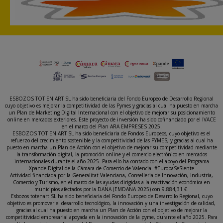
ESBOZOS TOT EN ART SL ha sido beneficiaria del Fondo Europeo de Desarrollo Regional
cuyo objetivo es mejorar la competitividad de las Pymes y gracias al cual ha puesto en marcha
un Plan de Marketing Digital Internacional con el objetivo de mejorar su posicionamiento
online en mercados exteriores. Este proyecto de inversión ha sido cofinanciado por el IVACE
en el marco del Plan ARA EMPRESES 2025.
ESBOZOS TOT EN ART SL ha sido beneficiaria de Fondos Europeos, cuyo objetivo es el
refuerzo del crecimiento sostenible y la competitividad de las PYMES, y gracias al cual ha
puesto en marcha un Plan de Acción con el objetivo de mejorar su competitividad mediante
la transformación digital, la promoción online y el comercio electrónico en mercados
internacionales durante el año 2025. Para ello ha contado con el apoyo del Programa
Xpande Digital de la Cámara de Comercio de Valencia. #EuropaSeSiente
Actividad financiada por la Generalitat Valenciana, Conselleria de Innovación, Industria,
Comercio y Turismo, en el marco de las ayudas dirigidas a la reactivación económica en
municipios afectados por la DANA (EMDANA 2025) con 9.884,31 €.
Esbozos totenart SL ha sido beneficiaria del Fondo Europeo de Desarrollo Regional, cuyo
objetivo es promover el desarrollo tecnológico, la innovación y una investigación de calidad,
gracias al cual ha puesto en marcha un Plan de Acción con el objetivo de mejorar la
competitividad empresarial apoyada en la innovación de la pyme, durante el año 2025. Para