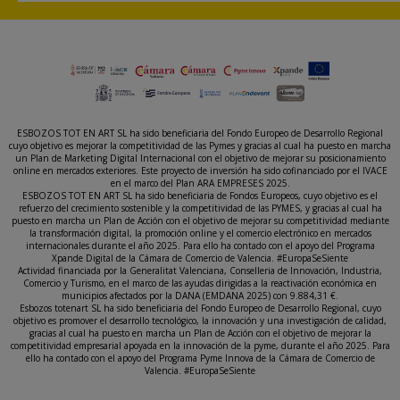
ESBOZOS TOT EN ART SL ha sido beneficiaria del Fondo Europeo de Desarrollo Regional
cuyo objetivo es mejorar la competitividad de las Pymes y gracias al cual ha puesto en marcha
un Plan de Marketing Digital Internacional con el objetivo de mejorar su posicionamiento
online en mercados exteriores. Este proyecto de inversión ha sido cofinanciado por el IVACE
en el marco del Plan ARA EMPRESES 2025.
ESBOZOS TOT EN ART SL ha sido beneficiaria de Fondos Europeos, cuyo objetivo es el
refuerzo del crecimiento sostenible y la competitividad de las PYMES, y gracias al cual ha
puesto en marcha un Plan de Acción con el objetivo de mejorar su competitividad mediante
la transformación digital, la promoción online y el comercio electrónico en mercados
internacionales durante el año 2025. Para ello ha contado con el apoyo del Programa
Xpande Digital de la Cámara de Comercio de Valencia. #EuropaSeSiente
Actividad financiada por la Generalitat Valenciana, Conselleria de Innovación, Industria,
Comercio y Turismo, en el marco de las ayudas dirigidas a la reactivación económica en
municipios afectados por la DANA (EMDANA 2025) con 9.884,31 €.
Esbozos totenart SL ha sido beneficiaria del Fondo Europeo de Desarrollo Regional, cuyo
objetivo es promover el desarrollo tecnológico, la innovación y una investigación de calidad,
gracias al cual ha puesto en marcha un Plan de Acción con el objetivo de mejorar la
competitividad empresarial apoyada en la innovación de la pyme, durante el año 2025. Para
ello ha contado con el apoyo del Programa Pyme Innova de la Cámara de Comercio de
Valencia. #EuropaSeSiente