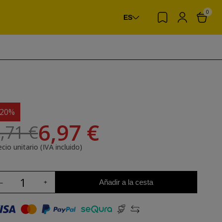
0
ES
-20%
6,97 €
,71 €
cio unitario (IVA incluido)
Añadir a la cesta