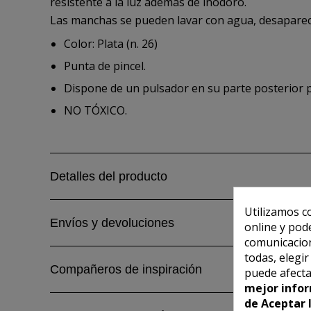
resistente a la luz además de inodoro.
Las manchas se pueden lavar con agua, desaparecie
Color: Plata (n. 26)
Punta de pincel.
Dispone de un pulsador en su parte posterior par
NO TÓXICO.
Detalles del producto
Utilizamos c
Envíos y devoluciones
online y pod
comunicacion
todas, elegi
Compañeros de inspiración
puede afecta
mejor infor
de Aceptar 