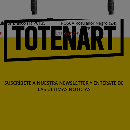
lador Blanco (1) PCF35
POSCA Rotulador Negro (24)
PCF35
 €
6,97 €
8,71 €
SUSCRÍBETE A NUESTRA NEWSLETTER Y ENTÉRATE DE
LAS ÚLTIMAS NOTICIAS