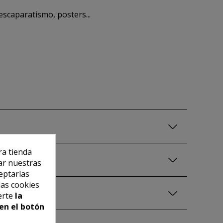
scaparatismo, posters...
ra tienda
ar nuestras
eptarlas
las cookies
erte
la
en el botón