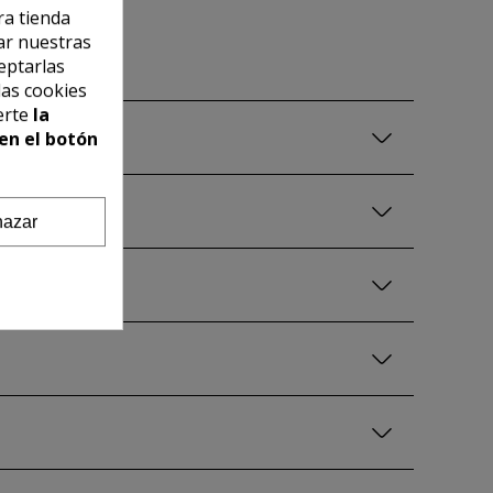
ra tienda
ar nuestras
eptarlas
las cookies
erte
la
en el botón
azar