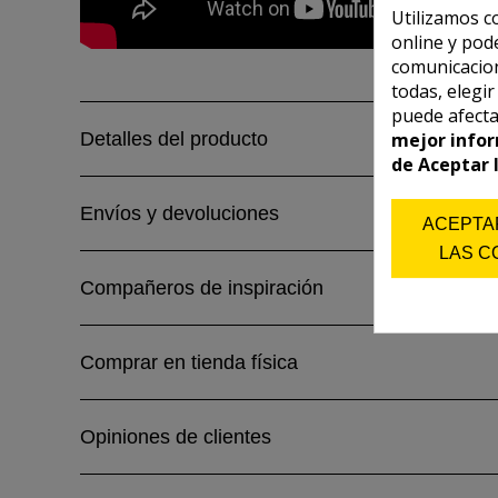
Utilizamos c
online y pod
comunicacion
todas, elegi
puede afecta
mejor infor
Detalles del producto
de Aceptar 
Envíos y devoluciones
ACEPTA
LAS C
Compañeros de inspiración
Comprar en tienda física
Opiniones de clientes