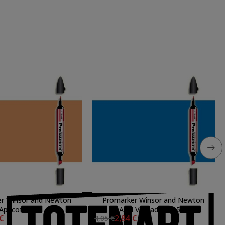
r Winsor and Newton
Promarker Winsor and Newton
Apricot O538
Azul Verdadero B555
 €
2,84 €
4,05 €