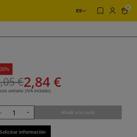
0
ES
-30%
2,84 €
,05 €
cio unitario (IVA incluido)
Añadir a la cesta
Solicitar información