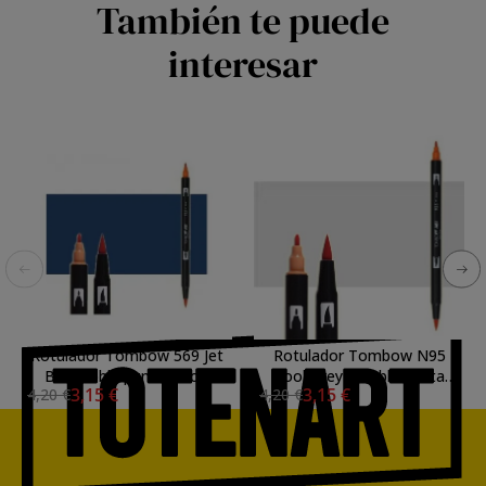
También te puede
interesar
Rotulador Tombow 569 Jet
Rotulador Tombow N95
Blue doble punta pincel
Cool Grey 1 doble punta
3,15 €
3,15 €
4,20 €
4,20 €
pincel