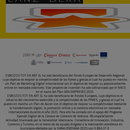
ESBOZOS TOT EN ART SL ha sido beneficiaria del Fondo Europeo de Desarrollo Regional
cuyo objetivo es mejorar la competitividad de las Pymes y gracias al cual ha puesto en marcha
un Plan de Marketing Digital Internacional con el objetivo de mejorar su posicionamiento
online en mercados exteriores. Este proyecto de inversión ha sido cofinanciado por el IVACE
en el marco del Plan ARA EMPRESES 2025.
ESBOZOS TOT EN ART SL ha sido beneficiaria de Fondos Europeos, cuyo objetivo es el
refuerzo del crecimiento sostenible y la competitividad de las PYMES, y gracias al cual ha
puesto en marcha un Plan de Acción con el objetivo de mejorar su competitividad mediante
la transformación digital, la promoción online y el comercio electrónico en mercados
internacionales durante el año 2025. Para ello ha contado con el apoyo del Programa
Xpande Digital de la Cámara de Comercio de Valencia. #EuropaSeSiente
Actividad financiada por la Generalitat Valenciana, Conselleria de Innovación, Industria,
Comercio y Turismo, en el marco de las ayudas dirigidas a la reactivación económica en
municipios afectados por la DANA (EMDANA 2025) con 9.884,31 €.