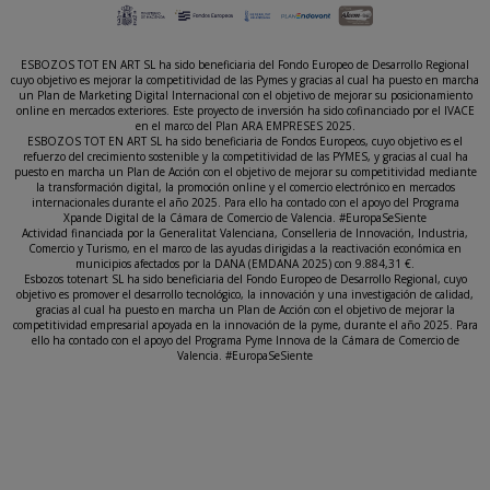
ESBOZOS TOT EN ART SL ha sido beneficiaria del Fondo Europeo de Desarrollo Regional
cuyo objetivo es mejorar la competitividad de las Pymes y gracias al cual ha puesto en marcha
un Plan de Marketing Digital Internacional con el objetivo de mejorar su posicionamiento
online en mercados exteriores. Este proyecto de inversión ha sido cofinanciado por el IVACE
en el marco del Plan ARA EMPRESES 2025.
ESBOZOS TOT EN ART SL ha sido beneficiaria de Fondos Europeos, cuyo objetivo es el
refuerzo del crecimiento sostenible y la competitividad de las PYMES, y gracias al cual ha
puesto en marcha un Plan de Acción con el objetivo de mejorar su competitividad mediante
la transformación digital, la promoción online y el comercio electrónico en mercados
internacionales durante el año 2025. Para ello ha contado con el apoyo del Programa
Xpande Digital de la Cámara de Comercio de Valencia. #EuropaSeSiente
Actividad financiada por la Generalitat Valenciana, Conselleria de Innovación, Industria,
Comercio y Turismo, en el marco de las ayudas dirigidas a la reactivación económica en
municipios afectados por la DANA (EMDANA 2025) con 9.884,31 €.
Esbozos totenart SL ha sido beneficiaria del Fondo Europeo de Desarrollo Regional, cuyo
objetivo es promover el desarrollo tecnológico, la innovación y una investigación de calidad,
gracias al cual ha puesto en marcha un Plan de Acción con el objetivo de mejorar la
competitividad empresarial apoyada en la innovación de la pyme, durante el año 2025. Para
ello ha contado con el apoyo del Programa Pyme Innova de la Cámara de Comercio de
Valencia. #EuropaSeSiente