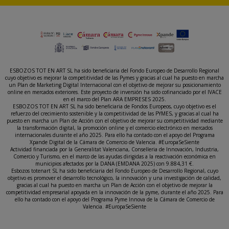
ESBOZOS TOT EN ART SL ha sido beneficiaria del Fondo Europeo de Desarrollo Regional
cuyo objetivo es mejorar la competitividad de las Pymes y gracias al cual ha puesto en marcha
un Plan de Marketing Digital Internacional con el objetivo de mejorar su posicionamiento
online en mercados exteriores. Este proyecto de inversión ha sido cofinanciado por el IVACE
en el marco del Plan ARA EMPRESES 2025.
ESBOZOS TOT EN ART SL ha sido beneficiaria de Fondos Europeos, cuyo objetivo es el
refuerzo del crecimiento sostenible y la competitividad de las PYMES, y gracias al cual ha
puesto en marcha un Plan de Acción con el objetivo de mejorar su competitividad mediante
la transformación digital, la promoción online y el comercio electrónico en mercados
internacionales durante el año 2025. Para ello ha contado con el apoyo del Programa
Xpande Digital de la Cámara de Comercio de Valencia. #EuropaSeSiente
Actividad financiada por la Generalitat Valenciana, Conselleria de Innovación, Industria,
Comercio y Turismo, en el marco de las ayudas dirigidas a la reactivación económica en
municipios afectados por la DANA (EMDANA 2025) con 9.884,31 €.
Esbozos totenart SL ha sido beneficiaria del Fondo Europeo de Desarrollo Regional, cuyo
objetivo es promover el desarrollo tecnológico, la innovación y una investigación de calidad,
gracias al cual ha puesto en marcha un Plan de Acción con el objetivo de mejorar la
competitividad empresarial apoyada en la innovación de la pyme, durante el año 2025. Para
ello ha contado con el apoyo del Programa Pyme Innova de la Cámara de Comercio de
Valencia. #EuropaSeSiente