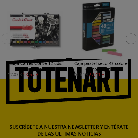
Caja Carres Conte 12 uds.
Caja pastel seco 48 colores
surtidas
Campus Raphael
13,67 €
27,41 €
17,08 €
36,54 €
SUSCRÍBETE A NUESTRA NEWSLETTER Y ENTÉRATE
DE LAS ÚLTIMAS NOTICIAS