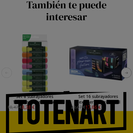
También te puede
interesar
Set 8 subrayadores
Set 16 subrayadores
Textliner Faber-Castell
Textliner Faber-Castell
8,38 €
17,66 €
10,47 €
22,07 €