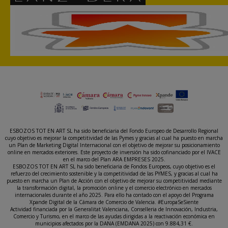
ESBOZOS TOT EN ART SL ha sido beneficiaria del Fondo Europeo de Desarrollo Regional
cuyo objetivo es mejorar la competitividad de las Pymes y gracias al cual ha puesto en marcha
un Plan de Marketing Digital Internacional con el objetivo de mejorar su posicionamiento
online en mercados exteriores. Este proyecto de inversión ha sido cofinanciado por el IVACE
en el marco del Plan ARA EMPRESES 2025.
ESBOZOS TOT EN ART SL ha sido beneficiaria de Fondos Europeos, cuyo objetivo es el
refuerzo del crecimiento sostenible y la competitividad de las PYMES, y gracias al cual ha
puesto en marcha un Plan de Acción con el objetivo de mejorar su competitividad mediante
la transformación digital, la promoción online y el comercio electrónico en mercados
internacionales durante el año 2025. Para ello ha contado con el apoyo del Programa
Xpande Digital de la Cámara de Comercio de Valencia. #EuropaSeSiente
Actividad financiada por la Generalitat Valenciana, Conselleria de Innovación, Industria,
Comercio y Turismo, en el marco de las ayudas dirigidas a la reactivación económica en
municipios afectados por la DANA (EMDANA 2025) con 9.884,31 €.