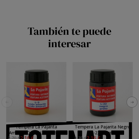
También te puede
interesar
Tempera La Pajarita
Tempera La Pajarita Negro
Amarillo Oxido L-03, 35 ml.
L-22, 35 ml.
2,16 €
2,16 €
2,70 €
2,70 €