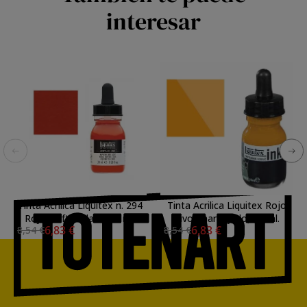
interesar
Tinta Acrilica Liquitex n. 294
Tinta Acrilica Liquitex Rojo
Rojo Naftol Claro, 30 ml.
Vivo Anaranjado, 30 ml.
6,83 €
6,83 €
8,54 €
8,54 €