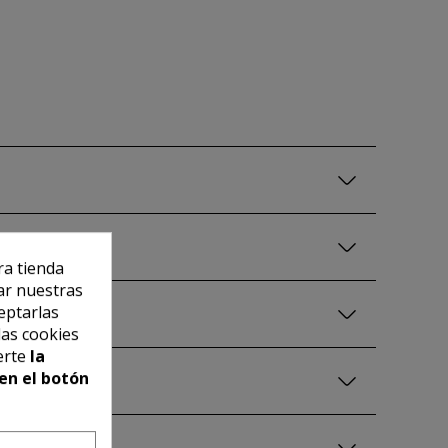
ra tienda
ar nuestras
eptarlas
las cookies
erte
la
en el botón