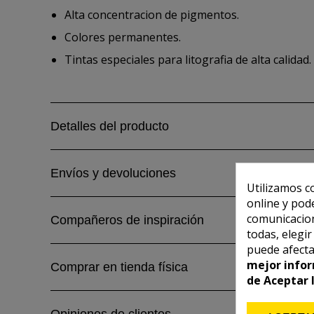
Alta concentracion de pigmentos.
Colores permanentes.
Tintas especiales para litografia de alta calidad.
Detalles del producto
Envíos y devoluciones
Utilizamos c
online y pod
comunicacion
Compañeros de inspiración
todas, elegi
puede afecta
mejor infor
Comprar en tienda física
de Aceptar 