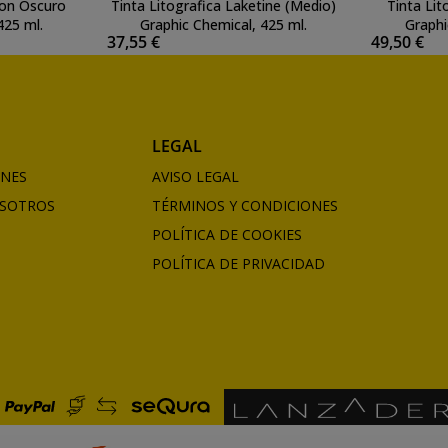
ron Oscuro
Tinta Litografica Laketine (Medio)
Tinta Li
425 ml.
Graphic Chemical, 425 ml.
Graphi
37,55 €
49,50 €
LEGAL
ONES
AVISO LEGAL
SOTROS
TÉRMINOS Y CONDICIONES
POLÍTICA DE COOKIES
POLÍTICA DE PRIVACIDAD