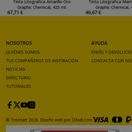
Tinta Litografica Amarillo Oro
Tinta Litografica Mar
Graphic Chemical, 425 ml.
Graphic Chemical, 
67,71 €
46,67 €
NOSOTROS
AYUDA
QUIÉNES SOMOS
ENVÍO Y DEVOLUCI
TUS COMPAÑEROS DE INSPIRACIÓN
CONTACTA CON NO
NOTICIAS
DIRECTORIO
TUTORIALES
© Totenart 2026.
Diseño web por Difadi.com