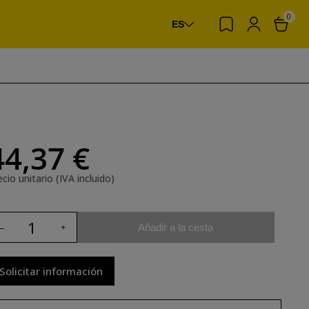
0
ES
44,37 €
cio unitario (IVA incluido)
Añadir a la cesta
Solicitar información