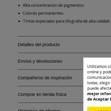
Alta concentracion de pigmentos.
Colores permanentes.
Tintas especiales para litografia de alta calidad.
Detalles del producto
Envíos y devoluciones
Utilizamos c
online y pod
comunicacion
Compañeros de inspiración
todas, elegi
puede afecta
mejor infor
Comprar en tienda física
de Aceptar 