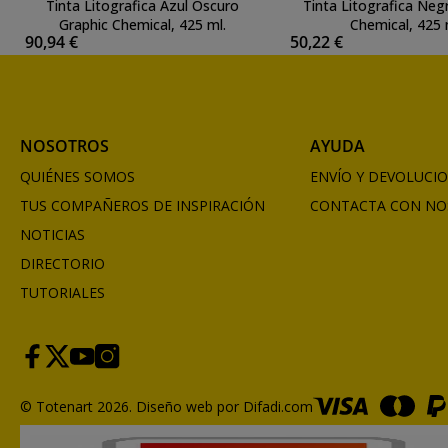
Tinta Litografica Azul Oscuro
Tinta Litografica Neg
Graphic Chemical, 425 ml.
Chemical, 425 
90,94 €
50,22 €
NOSOTROS
AYUDA
QUIÉNES SOMOS
ENVÍO Y DEVOLUCI
TUS COMPAÑEROS DE INSPIRACIÓN
CONTACTA CON NO
NOTICIAS
DIRECTORIO
TUTORIALES
© Totenart 2026.
Diseño web por Difadi.com