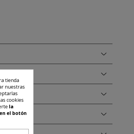
ra tienda
ar nuestras
eptarlas
las cookies
erte
la
en el botón