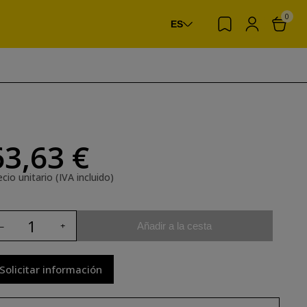
0
ES
63,63 €
cio unitario (IVA incluido)
Añadir a la cesta
Solicitar información