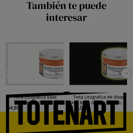
También te puede
interesar
Tinta Litografica Base
Tinta Litografica Ink Shop
Extender (Base
Mix Black Graphic Chemical,
64,89 €
128,03 €
Transparente) Graphic
425 ml.
Chem