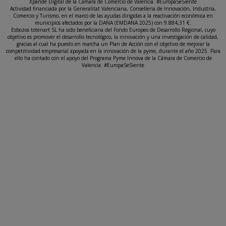
Xpande Digital de la Cámara de Comercio de Valencia. #EuropaSeSiente
Actividad financiada por la Generalitat Valenciana, Conselleria de Innovación, Industria,
Comercio y Turismo, en el marco de las ayudas dirigidas a la reactivación económica en
municipios afectados por la DANA (EMDANA 2025) con 9.884,31 €.
Esbozos totenart SL ha sido beneficiaria del Fondo Europeo de Desarrollo Regional, cuyo
objetivo es promover el desarrollo tecnológico, la innovación y una investigación de calidad,
gracias al cual ha puesto en marcha un Plan de Acción con el objetivo de mejorar la
competitividad empresarial apoyada en la innovación de la pyme, durante el año 2025. Para
ello ha contado con el apoyo del Programa Pyme Innova de la Cámara de Comercio de
Valencia. #EuropaSeSiente