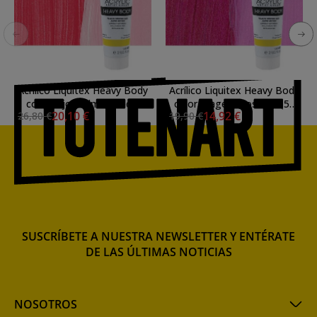
Acrílico Liquitex Heavy Body
Acrílico Liquitex Heavy Body
color rojo cadmio medio
color magenta oscuro (59
20,10 €
14,92 €
26,80 €
19,90 €
(59 ml)
ml)
SUSCRÍBETE A NUESTRA NEWSLETTER Y ENTÉRATE
DE LAS ÚLTIMAS NOTICIAS
NOSOTROS