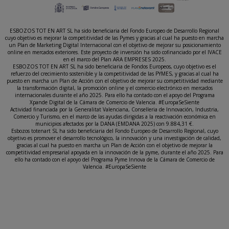
ESBOZOS TOT EN ART SL ha sido beneficiaria del Fondo Europeo de Desarrollo Regional
cuyo objetivo es mejorar la competitividad de las Pymes y gracias al cual ha puesto en marcha
un Plan de Marketing Digital Internacional con el objetivo de mejorar su posicionamiento
online en mercados exteriores. Este proyecto de inversión ha sido cofinanciado por el IVACE
en el marco del Plan ARA EMPRESES 2025.
ESBOZOS TOT EN ART SL ha sido beneficiaria de Fondos Europeos, cuyo objetivo es el
refuerzo del crecimiento sostenible y la competitividad de las PYMES, y gracias al cual ha
puesto en marcha un Plan de Acción con el objetivo de mejorar su competitividad mediante
la transformación digital, la promoción online y el comercio electrónico en mercados
internacionales durante el año 2025. Para ello ha contado con el apoyo del Programa
Xpande Digital de la Cámara de Comercio de Valencia. #EuropaSeSiente
Actividad financiada por la Generalitat Valenciana, Conselleria de Innovación, Industria,
Comercio y Turismo, en el marco de las ayudas dirigidas a la reactivación económica en
municipios afectados por la DANA (EMDANA 2025) con 9.884,31 €.
Esbozos totenart SL ha sido beneficiaria del Fondo Europeo de Desarrollo Regional, cuyo
objetivo es promover el desarrollo tecnológico, la innovación y una investigación de calidad,
gracias al cual ha puesto en marcha un Plan de Acción con el objetivo de mejorar la
competitividad empresarial apoyada en la innovación de la pyme, durante el año 2025. Para
ello ha contado con el apoyo del Programa Pyme Innova de la Cámara de Comercio de
Valencia. #EuropaSeSiente