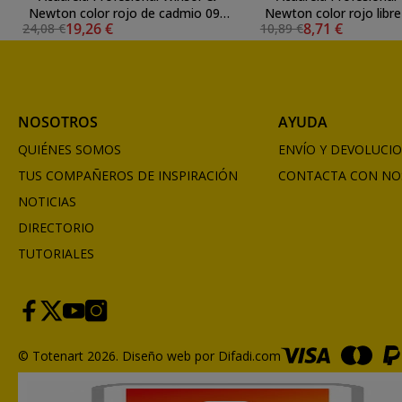
Newton color rojo de cadmio 094
Newton color rojo libr
19,26 €
8,71 €
24,08 €
10,89 €
(14 ml) S4
901 (5 ml) S
NOSOTROS
AYUDA
QUIÉNES SOMOS
ENVÍO Y DEVOLUCI
TUS COMPAÑEROS DE INSPIRACIÓN
CONTACTA CON NO
NOTICIAS
DIRECTORIO
TUTORIALES
© Totenart 2026.
Diseño web por Difadi.com