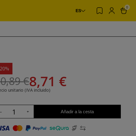
0
ES
-20%
8,71 €
0,89 €
cio unitario (IVA incluido)
Añadir a la cesta