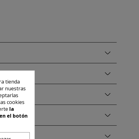
ra tienda
ar nuestras
eptarlas
las cookies
erte
la
en el botón
azar