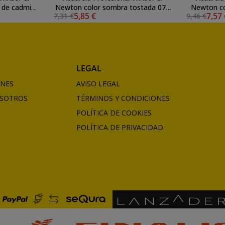
e de cadmio
Newton color sombra tostada 076
Newton co
5,85 €
7,57
7,31 €
9,46 €
4
(5 ml) S1
LEGAL
ONES
AVISO LEGAL
SOTROS
TÉRMINOS Y CONDICIONES
POLÍTICA DE COOKIES
POLÍTICA DE PRIVACIDAD