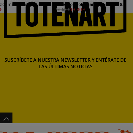
lor malva permanente
Newton color naranja Fields 418
 €
13,30 €
16,63 €
491 (5 ml) S3
(14 ml) S2
SUSCRÍBETE A NUESTRA NEWSLETTER Y ENTÉRATE DE
LAS ÚLTIMAS NOTICIAS