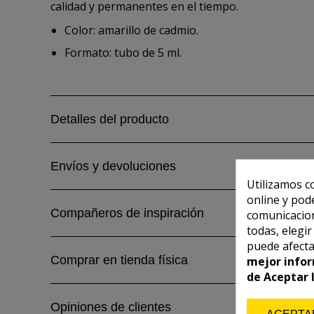
calidad y permanentes en el tiempo.
Color: amarillo de cadmio.
Formato: tubo de 5 ml.
Detalles del producto
Envíos y devoluciones
Utilizamos c
online y pod
Compañeros de inspiración
comunicacion
todas, elegi
puede afecta
Comprar en tienda física
mejor infor
de Aceptar 
Opiniones de clientes
ACEPTA