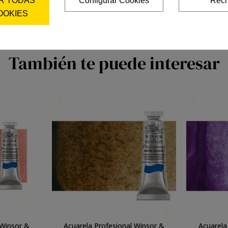
OOKIES
También te puede interesar
 Winsor &
Acuarela Profesional Winsor &
Acuarela