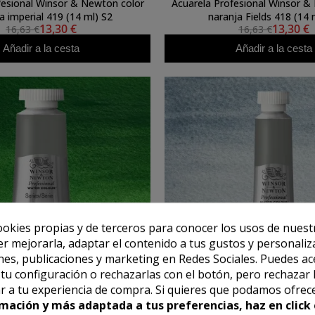
fesional Winsor & Newton color
Acuarela Profesional Winsor &
a imperial 419 (14 ml) S2
naranja Fields 418 (14 
13,30 €
13,30 €
16,63 €
16,63 €
Añadir a la cesta
Añadir a la cesta
ookies propias y de terceros para conocer los usos de nuest
er mejorarla, adaptar el contenido a tus gustos y personaliz
es, publicaciones y marketing en Redes Sociales. Puedes ac
r tu configuración o rechazarlas con el botón, pero rechazar 
r a tu experiencia de compra. Si quieres que podamos ofrec
mación y más adaptada a tus preferencias, haz en click 
WINSOR NEWTON
WINSOR NEWTO