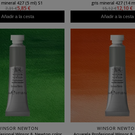
s mineral 427 (5 ml) S1
gris mineral 427 (14 m
5,85 €
12,10 €
7,31 €
15,12 €
Añadir a la cesta
Añadir a la cesta
WINSOR NEWTON
WINSOR NEWTO
fesional Winsor & Newton color
Acuarela Profesional Winsor &