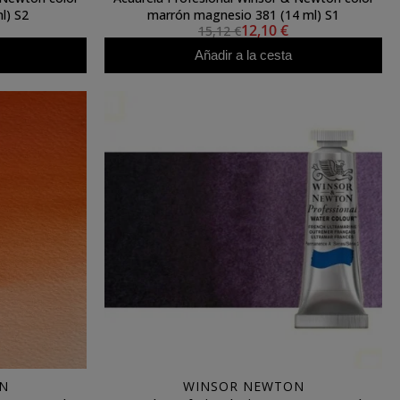
l) S2
marrón magnesio 381 (14 ml) S1
12,10 €
15,12 €
Añadir a la cesta
N
WINSOR NEWTON