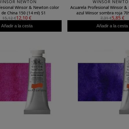
WINSOR NEWTON
WINSOR NEWTO
fesional Winsor & Newton color
Acuarela Profesional Winsor &
 de China 150 (14 ml) S1
azul Winsor sombra roja 709
12,10 €
5,85 €
15,12 €
7,31 €
Añadir a la cesta
Añadir a la cesta