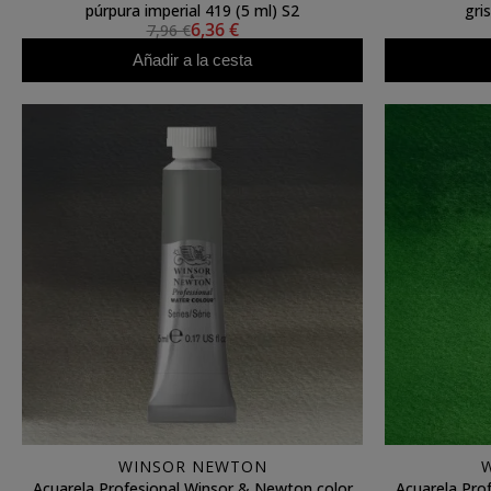
púrpura imperial 419 (5 ml) S2
gri
6,36 €
7,96 €
Añadir a la cesta
WINSOR NEWTON
Acuarela Profesional Winsor & Newton color
Acuarela Pro