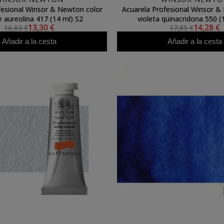
fesional Winsor & Newton color
Acuarela Profesional Winsor &
 aureolina 417 (14 ml) S2
violeta quinacridona 550 (
13,30 €
14,28 €
16,63 €
17,85 €
Añadir a la cesta
Añadir a la cesta