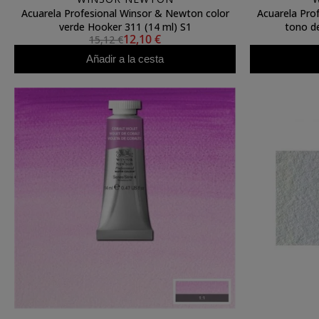
Acuarela Profesional Winsor & Newton color
Acuarela Pro
verde Hooker 311 (14 ml) S1
tono de
12,10 €
15,12 €
Añadir a la cesta