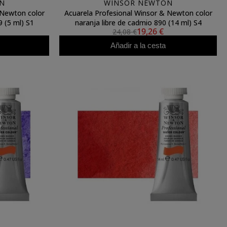
N
WINSOR NEWTON
 Newton color
Acuarela Profesional Winsor & Newton color
 (5 ml) S1
naranja libre de cadmio 890 (14 ml) S4
19,26 €
24,08 €
Añadir a la cesta