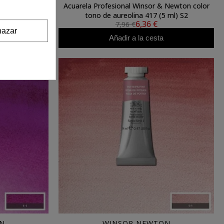
 Newton color
Acuarela Profesional Winsor & Newton color
5 ml) S3
tono de aureolina 417 (5 ml) S2
6,36 €
7,96 €
azar
Añadir a la cesta
N
WINSOR NEWTON