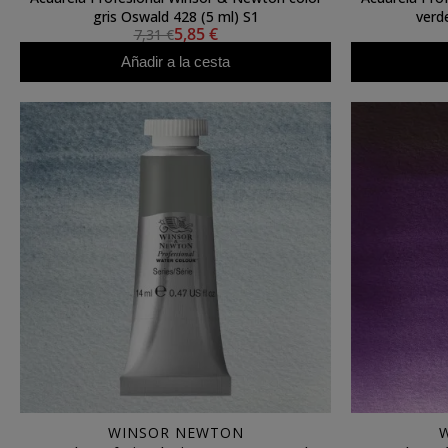
gris Oswald 428 (5 ml) S1
verd
5,85 €
7,31 €
Añadir a la cesta
WINSOR NEWTON