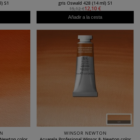
l) S1
gris Oswald 428 (14 ml) S1
12,10 €
15,12 €
Añadir a la cesta
N
WINSOR NEWTON
 Newton color
Acuarela Profesional Winsor & Newton color