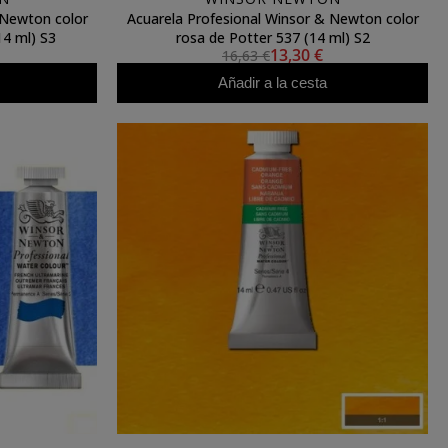
 Newton color
Acuarela Profesional Winsor & Newton color
14 ml) S3
rosa de Potter 537 (14 ml) S2
13,30 €
16,63 €
Añadir a la cesta