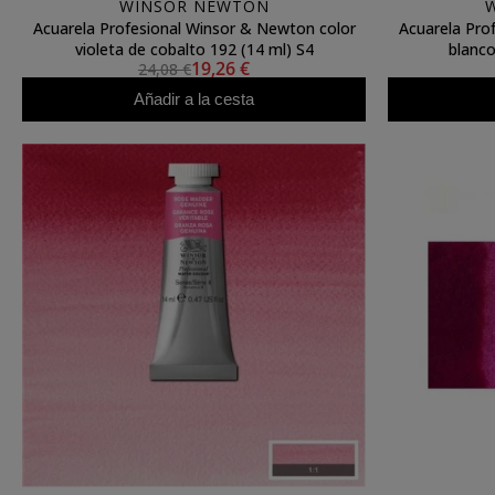
WINSOR NEWTON
Acuarela Profesional Winsor & Newton color
Acuarela Pro
violeta de cobalto 192 (14 ml) S4
blanco
19,26 €
24,08 €
Añadir a la cesta