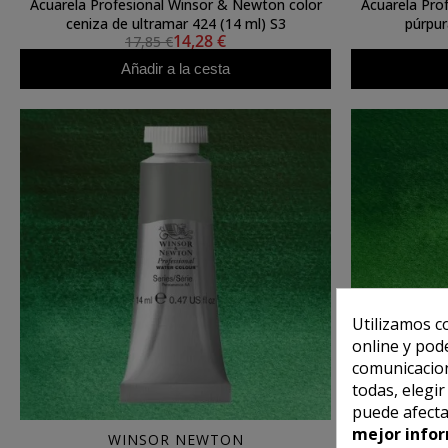
Acuarela Profesional Winsor & Newton color
Acuarela Pro
ceniza de ultramar 424 (14 ml) S3
púrpur
14,28 €
17,85 €
Añadir a la cesta
Utilizamos c
online y pod
comunicacion
todas, elegi
puede afecta
mejor infor
WINSOR NEWTON