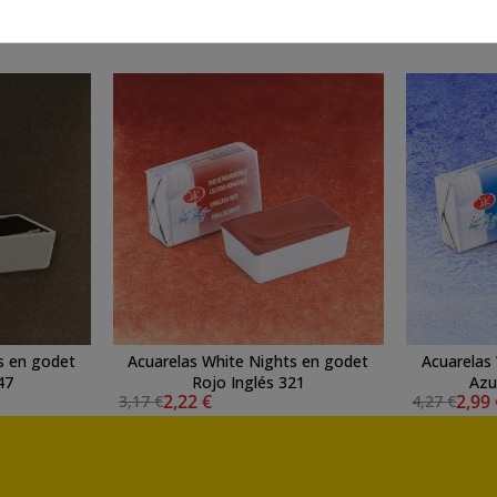
También te puede interesar
s en godet
Acuarelas White Nights en godet
Acuarelas
47
Rojo Inglés 321
Azu
2,22 €
2,99
3,17 €
4,27 €