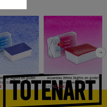
 White Nights en godet
Acuarelas White Nights en godet
l de Cobalto 508
Rosa Neón 368
 €
2,22 €
3,17 €