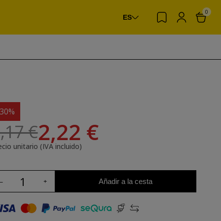
0
ES
-30%
2,22 €
,17 €
cio unitario (IVA incluido)
Añadir a la cesta