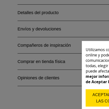
Detalles del producto
Envíos y devoluciones
Compañeros de inspiración
Utilizamos c
online y pod
comunicacion
Comprar en tienda física
todas, elegi
puede afecta
mejor infor
Opiniones de clientes
de Aceptar 
ACEPTA
LAS C