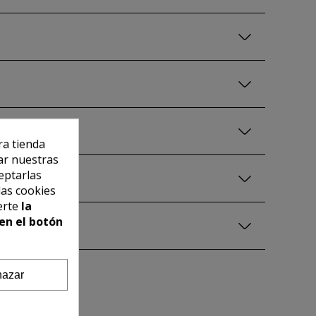
ra tienda
ar nuestras
eptarlas
las cookies
erte
la
en el botón
azar