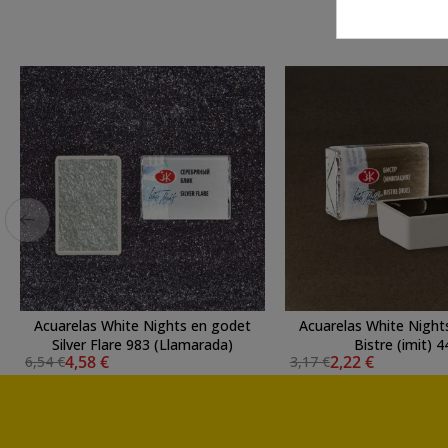
Acuarelas White Nights en godet
Acuarelas White Night
Silver Flare 983 (Llamarada)
Bistre (imit) 4
4,58 €
2,22 €
6,54 €
3,17 €