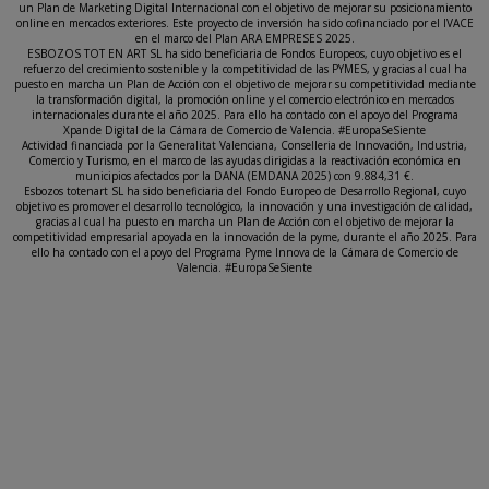
un Plan de Marketing Digital Internacional con el objetivo de mejorar su posicionamiento
online en mercados exteriores. Este proyecto de inversión ha sido cofinanciado por el IVACE
en el marco del Plan ARA EMPRESES 2025.
ESBOZOS TOT EN ART SL ha sido beneficiaria de Fondos Europeos, cuyo objetivo es el
refuerzo del crecimiento sostenible y la competitividad de las PYMES, y gracias al cual ha
puesto en marcha un Plan de Acción con el objetivo de mejorar su competitividad mediante
la transformación digital, la promoción online y el comercio electrónico en mercados
internacionales durante el año 2025. Para ello ha contado con el apoyo del Programa
Xpande Digital de la Cámara de Comercio de Valencia. #EuropaSeSiente
Actividad financiada por la Generalitat Valenciana, Conselleria de Innovación, Industria,
Comercio y Turismo, en el marco de las ayudas dirigidas a la reactivación económica en
municipios afectados por la DANA (EMDANA 2025) con 9.884,31 €.
Esbozos totenart SL ha sido beneficiaria del Fondo Europeo de Desarrollo Regional, cuyo
objetivo es promover el desarrollo tecnológico, la innovación y una investigación de calidad,
gracias al cual ha puesto en marcha un Plan de Acción con el objetivo de mejorar la
competitividad empresarial apoyada en la innovación de la pyme, durante el año 2025. Para
ello ha contado con el apoyo del Programa Pyme Innova de la Cámara de Comercio de
Valencia. #EuropaSeSiente