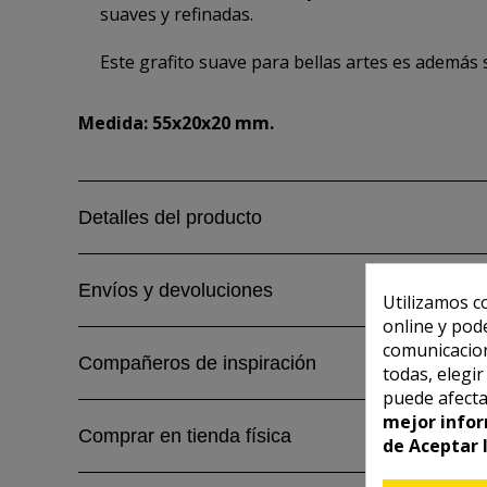
suaves y refinadas.
Este grafito suave para bellas artes es además s
Medida: 55x20x20 mm.
Detalles del producto
Envíos y devoluciones
Utilizamos c
online y pod
comunicacion
Compañeros de inspiración
todas, elegi
puede afecta
mejor infor
Comprar en tienda física
de Aceptar 