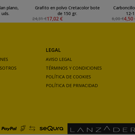
lan plano,
Grafito en polvo Cretacolor bote
Carboncill
 uds.
de 150 gr.
12-1
17,02 €
4,50
24,31 €
6,00 €
LEGAL
ONES
AVISO LEGAL
SOTROS
TÉRMINOS Y CONDICIONES
POLÍTICA DE COOKIES
POLÍTICA DE PRIVACIDAD