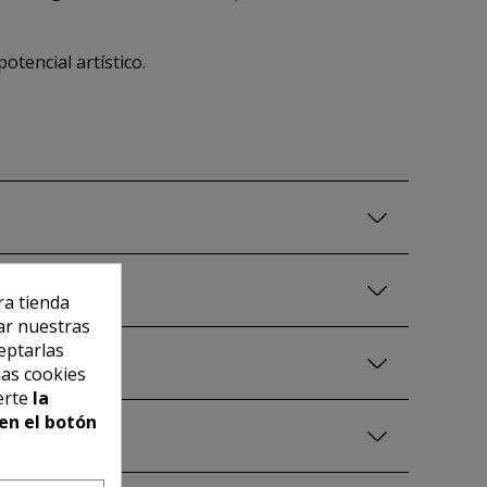
otencial artístico.
ra tienda
ar nuestras
eptarlas
las cookies
erte
la
en el botón