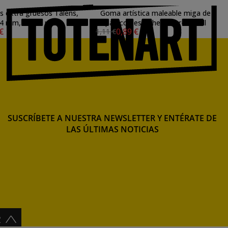
os extra gruesos Talens,
Goma artística maleable miga de
4 mm, caja 4 uds
pan con estuche Faber-Castell
 €
0,89 €
1,11 €
SUSCRÍBETE A NUESTRA NEWSLETTER Y ENTÉRATE DE
LAS ÚLTIMAS NOTICIAS