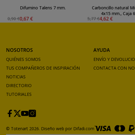
Difumino Talens 7 mm.
Carboncillo natural Mi
4x15 mm., Caja 6
0,67 €
4,62 €
0,90 €
5,77 €
NOSOTROS
AYUDA
QUIÉNES SOMOS
ENVÍO Y DEVOLUCI
TUS COMPAÑEROS DE INSPIRACIÓN
CONTACTA CON NO
NOTICIAS
DIRECTORIO
TUTORIALES
© Totenart 2026.
Diseño web por Difadi.com