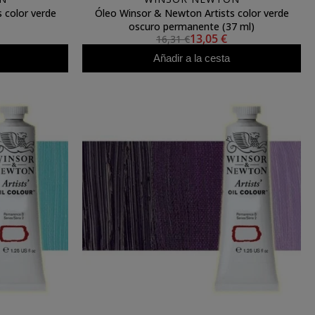
 color verde
Óleo Winsor & Newton Artists color verde
oscuro permanente (37 ml)
13,05 €
16,31 €
Añadir a la cesta