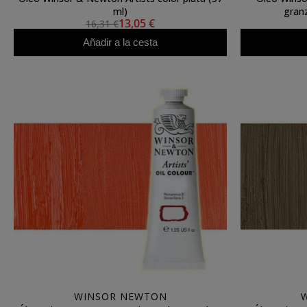
ml)
gran
13,05 €
16,31 €
Añadir a la cesta
WINSOR NEWTON