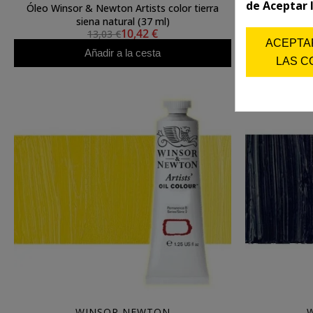
de Aceptar 
Óleo Winsor & Newton Artists color tierra
Óleo Winsor
siena natural (37 ml)
c
10,42 €
13,03 €
ACEPTA
Añadir a la cesta
LAS C
WINSOR NEWTON