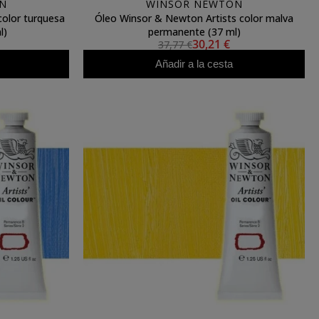
N
WINSOR NEWTON
color turquesa
Óleo Winsor & Newton Artists color malva
l)
permanente (37 ml)
30,21 €
37,77 €
Añadir a la cesta