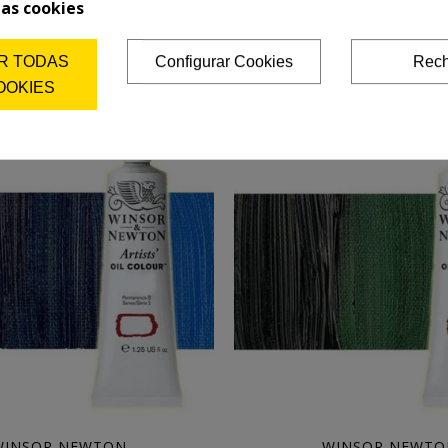
las cookies
 & Newton Artists color verde
Óleo Winsor & Newton Artists
romo oscuro (37 ml)
tostada (37 ml)
10,42 €
10,42 €
13,03 €
13,03 €
R TODAS
Configurar Cookies
Rech
Añadir a la cesta
Añadir a la cesta
OOKIES
WINSOR NEWTON
WINSOR NEWTO