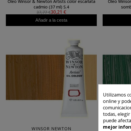
Óleo Winsor & Newton Artists color escarlata
Óleo Winsor
cadmio (37 ml) S.4
sombr
30,21 €
37,77 €
Añadir a la cesta
Utilizamos c
online y pod
comunicacion
todas, elegi
puede afecta
mejor infor
WINSOR NEWTON