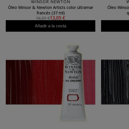
WINSOR NEWTON
Óleo Winsor & Newton Artists color ultramar
Óleo Winso
francés (37 ml)
q
13,05 €
16,31 €
Añadir a la cesta