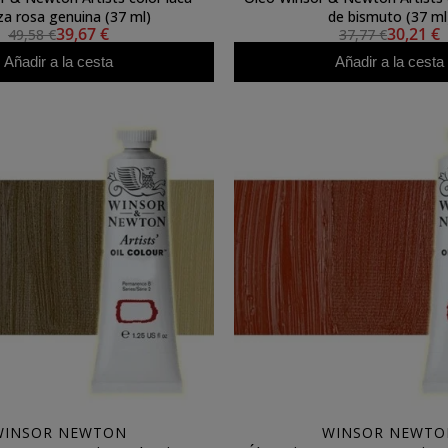
za rosa genuina (37 ml)
de bismuto (37 ml
39,67 €
30,21 €
49,58 €
37,77 €
Añadir a la cesta
Añadir a la cesta
WINSOR NEWTON
WINSOR NEWTO