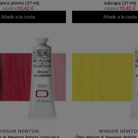
lanco plomo (37 ml)
subcapa (37 ml)
10,42 €
10,42 €
13,03 €
13,03 €
Añadir a la cesta
Añadir a la cesta
WINSOR NEWTON
WINSOR NEWTO
r & Newton Artists color laca
Óleo Winsor & Newton Artists c