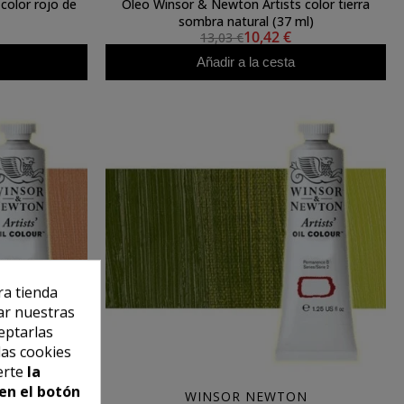
color rojo de
Óleo Winsor & Newton Artists color tierra
sombra natural (37 ml)
10,42 €
13,03 €
Añadir a la cesta
ra tienda
ar nuestras
eptarlas
las cookies
erte
la
en el botón
N
WINSOR NEWTON