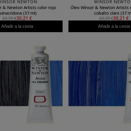
WINSOR NEWTON
WINSOR NEWTO
r & Newton Artists color rojo
Óleo Winsor & Newton Artists 
uinacridona (37 ml)
cobalto claro (37 m
30,21 €
30,21 €
37,77 €
37,77 €
Añadir a la cesta
Añadir a la cesta