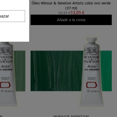
 color siena
Óleo Winsor & Newton Artists color oro verde
(37 ml)
13,05 €
16,31 €
azar
Añadir a la cesta
N
WINSOR NEWTON