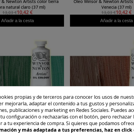
 & Newton Artists color tierra
Óleo Winsor & Newton Artists 
a natural claro (37 ml)
Venecia (37 ml)
10,42 €
10,42 €
13,03 €
13,03 €
Añadir a la cesta
Añadir a la cesta
ookies propias y de terceros para conocer los usos de nuest
er mejorarla, adaptar el contenido a tus gustos y personaliz
es, publicaciones y marketing en Redes Sociales. Puedes ac
r tu configuración o rechazarlas con el botón, pero rechazar 
r a tu experiencia de compra. Si quieres que podamos ofrec
mación y más adaptada a tus preferencias, haz en click 
WINSOR NEWTON
WINSOR NEWTO