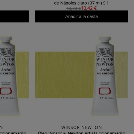
de Nápoles claro (37 ml) S.1
10,42 €
13,03 €
Añadir a la cesta
N
WINSOR NEWTON
olor amarillo
Óleo Winsor & Newton Artists color amarillo