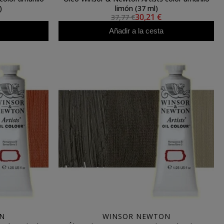
)
limón (37 ml)
30,21 €
37,77 €
Añadir a la cesta
N
WINSOR NEWTON