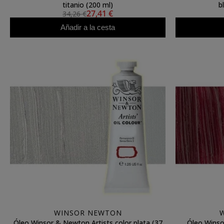
titanio (200 ml)
b
27,41 €
34,26 €
Añadir a la cesta
WINSOR NEWTON
Óleo Winsor & Newton Artists color plata (37
Óleo Winso