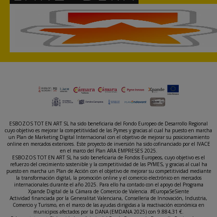
ESBOZOS TOT EN ART SL ha sido beneficiaria del Fondo Europeo de Desarrollo Regional
cuyo objetivo es mejorar la competitividad de las Pymes y gracias al cual ha puesto en marcha
un Plan de Marketing Digital Internacional con el objetivo de mejorar su posicionamiento
online en mercados exteriores. Este proyecto de inversión ha sido cofinanciado por el IVACE
en el marco del Plan ARA EMPRESES 2025.
ESBOZOS TOT EN ART SL ha sido beneficiaria de Fondos Europeos, cuyo objetivo es el
refuerzo del crecimiento sostenible y la competitividad de las PYMES, y gracias al cual ha
puesto en marcha un Plan de Acción con el objetivo de mejorar su competitividad mediante
la transformación digital, la promoción online y el comercio electrónico en mercados
internacionales durante el año 2025. Para ello ha contado con el apoyo del Programa
Xpande Digital de la Cámara de Comercio de Valencia. #EuropaSeSiente
Actividad financiada por la Generalitat Valenciana, Conselleria de Innovación, Industria,
Comercio y Turismo, en el marco de las ayudas dirigidas a la reactivación económica en
municipios afectados por la DANA (EMDANA 2025) con 9.884,31 €.