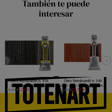
También te puede
interesar
Óleo Rembrandt n. 416
Óleo Rembrandt n. 349
color Sepia (40 ml.) S.1
color Rojo Venecia (150 ml.)
9,00 €
22,50 €
12,00 €
30,00 €
S.1