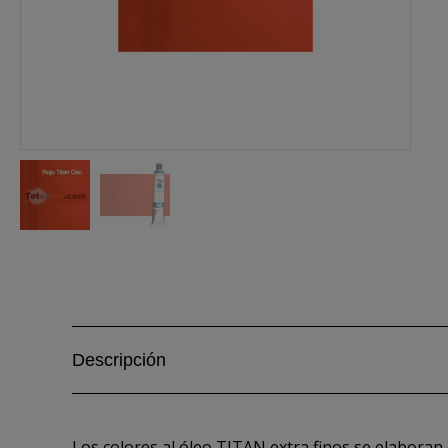
Descripción
Los colores al óleo TITAN extra finos se elaboran