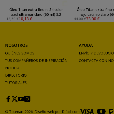
Óleo Titan extra fino n. 54 color
Óleo Titan extra fino 
azul ultramar claro (60 ml) S.2
rojo cadmio claro (6
10,13 €
33,00 €
13,50 €
44,00 €
NOSOTROS
AYUDA
QUIÉNES SOMOS
ENVÍO Y DEVOLUCI
TUS COMPAÑEROS DE INSPIRACIÓN
CONTACTA CON NO
NOTICIAS
DIRECTORIO
TUTORIALES
© Totenart 2026.
Diseño web por Difadi.com