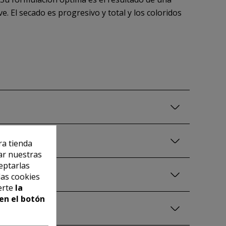
ve. El secado es progresivo y total y los coloridos
ra tienda
ar nuestras
eptarlas
las cookies
erte
la
en el botón