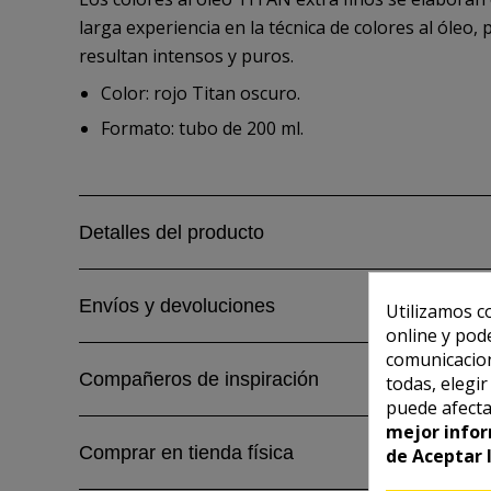
larga experiencia en la técnica de colores al óleo, 
resultan intensos y puros.
Color: rojo Titan oscuro.
Formato: tubo de 200 ml.
Detalles del producto
Envíos y devoluciones
Utilizamos c
online y pod
comunicacion
Compañeros de inspiración
todas, elegi
puede afecta
mejor infor
Comprar en tienda física
de Aceptar 