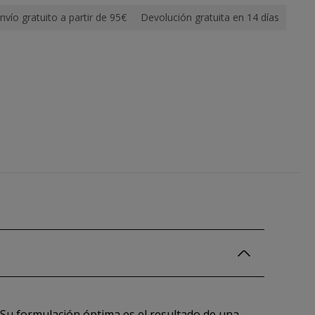
nvío gratuito a partir de 95€
Devolución gratuita en 14 días
 Su formulación óptima es el resultado de una