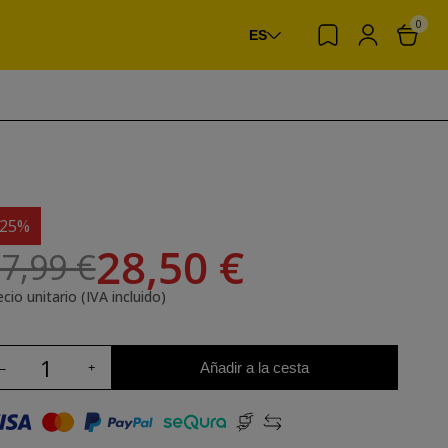
0
ES
-25%
28,50 €
7,99 €
cio unitario (IVA incluido)
Añadir a la cesta