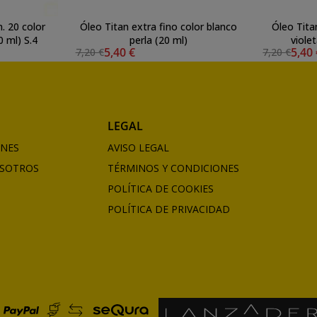
n. 20 color
Óleo Titan extra fino color blanco
Óleo Titan
0 ml) S.4
perla (20 ml)
viole
5,40 €
5,40
7,20 €
7,20 €
LEGAL
ONES
AVISO LEGAL
SOTROS
TÉRMINOS Y CONDICIONES
POLÍTICA DE COOKIES
POLÍTICA DE PRIVACIDAD