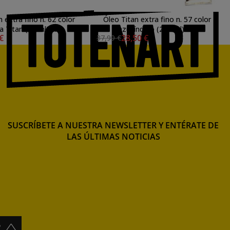
 extra fino n. 62 color
Óleo Titan extra fino n. 57 color
ta Titan (20 ml) S.2
azul índigo (200 ml) S.2
 €
28,50 €
37,99 €
SUSCRÍBETE A NUESTRA NEWSLETTER Y ENTÉRATE DE
LAS ÚLTIMAS NOTICIAS