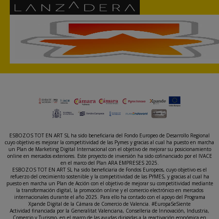
ESBOZOS TOT EN ART SL ha sido beneficiaria del Fondo Europeo de Desarrollo Regional
cuyo objetivo es mejorar la competitividad de las Pymes y gracias al cual ha puesto en marcha
un Plan de Marketing Digital Internacional con el objetivo de mejorar su posicionamiento
online en mercados exteriores. Este proyecto de inversión ha sido cofinanciado por el IVACE
en el marco del Plan ARA EMPRESES 2025.
ESBOZOS TOT EN ART SL ha sido beneficiaria de Fondos Europeos, cuyo objetivo es el
refuerzo del crecimiento sostenible y la competitividad de las PYMES, y gracias al cual ha
puesto en marcha un Plan de Acción con el objetivo de mejorar su competitividad mediante
la transformación digital, la promoción online y el comercio electrónico en mercados
internacionales durante el año 2025. Para ello ha contado con el apoyo del Programa
Xpande Digital de la Cámara de Comercio de Valencia. #EuropaSeSiente
Actividad financiada por la Generalitat Valenciana, Conselleria de Innovación, Industria,
Comercio y Turismo, en el marco de las ayudas dirigidas a la reactivación económica en