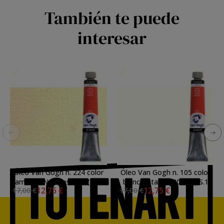
También te puede
interesar
Óleo Van Gogh n. 224 color
Óleo Van Gogh n. 105 color
amarillo Nápoles rojo (200
blanco titanio (200 ml) S.1
12,75 €
12,75 €
17,00 €
17,00 €
ml) S.1