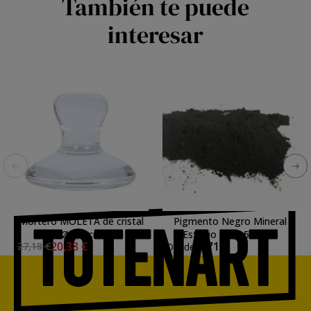
También te puede
interesar
Mortero MOLETA de cristal
Pigmento Negro Mineral
Ø 5,7 cm
Estudio TAT, 500 g *
20,38 €
1,71 €
27,18 €
Desde