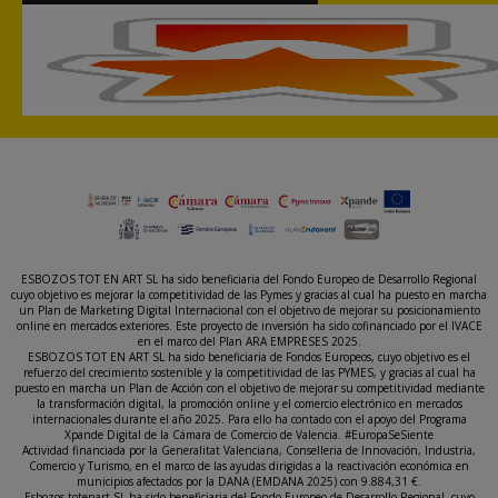
ESBOZOS TOT EN ART SL ha sido beneficiaria del Fondo Europeo de Desarrollo Regional
cuyo objetivo es mejorar la competitividad de las Pymes y gracias al cual ha puesto en marcha
un Plan de Marketing Digital Internacional con el objetivo de mejorar su posicionamiento
online en mercados exteriores. Este proyecto de inversión ha sido cofinanciado por el IVACE
en el marco del Plan ARA EMPRESES 2025.
ESBOZOS TOT EN ART SL ha sido beneficiaria de Fondos Europeos, cuyo objetivo es el
refuerzo del crecimiento sostenible y la competitividad de las PYMES, y gracias al cual ha
puesto en marcha un Plan de Acción con el objetivo de mejorar su competitividad mediante
la transformación digital, la promoción online y el comercio electrónico en mercados
internacionales durante el año 2025. Para ello ha contado con el apoyo del Programa
Xpande Digital de la Cámara de Comercio de Valencia. #EuropaSeSiente
Actividad financiada por la Generalitat Valenciana, Conselleria de Innovación, Industria,
Comercio y Turismo, en el marco de las ayudas dirigidas a la reactivación económica en
municipios afectados por la DANA (EMDANA 2025) con 9.884,31 €.
Esbozos totenart SL ha sido beneficiaria del Fondo Europeo de Desarrollo Regional, cuyo