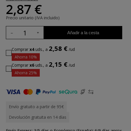
2,87 €
Precio unitario (IVA incluido)
Añadir a la cesta
2,58 €
Comprar
x4
uds., a
/ud
Ahorra 10%
2,15 €
Comprar
x6
uds., a
/ud
Ahorra 25%
Envío gratuito a partir de 95€
Devolución gratuita en 14 días
Envío Express: 3/5 días o Económico (España): 6/9 días aprox.