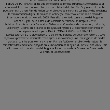
en el marco del Plan ARA EMPRESES 2025.
ESBOZOS TOT EN ART SL ha sido beneficiaria de Fondos Europeos, cuyo objetivo es el
refuerzo del crecimiento sostenible y la competitividad de las PYMES, y gracias al cual ha
puesto en marcha un Plan de Acción con el objetivo de mejorar su competitividad mediante
la transformación digital, la promoción online y el comercio electrónico en mercados
internacionales durante el año 2025. Para ello ha contado con el apoyo del Programa
Xpande Digital de la Cámara de Comercio de Valencia. #EuropaSeSiente
Actividad financiada por la Generalitat Valenciana, Conselleria de Innovación, Industria,
Comercio y Turismo, en el marco de las ayudas dirigidas a la reactivación económica en
municipios afectados por la DANA (EMDANA 2025) con 9.884,31 €.
Esbozos totenart SL ha sido beneficiaria del Fondo Europeo de Desarrollo Regional, cuyo
objetivo es promover el desarrollo tecnológico, la innovación y una investigación de calidad,
gracias al cual ha puesto en marcha un Plan de Acción con el objetivo de mejorar la
competitividad empresarial apoyada en la innovación de la pyme, durante el año 2025. Para
ello ha contado con el apoyo del Programa Pyme Innova de la Cámara de Comercio de
Valencia. #EuropaSeSiente