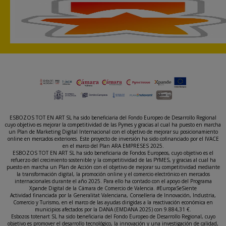
ESBOZOS TOT EN ART SL ha sido beneficiaria del Fondo Europeo de Desarrollo Regional
cuyo objetivo es mejorar la competitividad de las Pymes y gracias al cual ha puesto en marcha
un Plan de Marketing Digital Internacional con el objetivo de mejorar su posicionamiento
online en mercados exteriores. Este proyecto de inversión ha sido cofinanciado por el IVACE
en el marco del Plan ARA EMPRESES 2025.
ESBOZOS TOT EN ART SL ha sido beneficiaria de Fondos Europeos, cuyo objetivo es el
refuerzo del crecimiento sostenible y la competitividad de las PYMES, y gracias al cual ha
puesto en marcha un Plan de Acción con el objetivo de mejorar su competitividad mediante
la transformación digital, la promoción online y el comercio electrónico en mercados
internacionales durante el año 2025. Para ello ha contado con el apoyo del Programa
Xpande Digital de la Cámara de Comercio de Valencia. #EuropaSeSiente
Actividad financiada por la Generalitat Valenciana, Conselleria de Innovación, Industria,
Comercio y Turismo, en el marco de las ayudas dirigidas a la reactivación económica en
municipios afectados por la DANA (EMDANA 2025) con 9.884,31 €.
Esbozos totenart SL ha sido beneficiaria del Fondo Europeo de Desarrollo Regional, cuyo
objetivo es promover el desarrollo tecnológico, la innovación y una investigación de calidad,