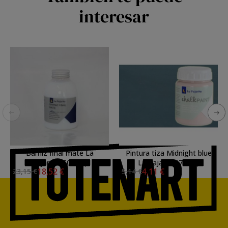
interesar
Barniz final mate La
Pintura tiza Midnight blue
Pajarita (500ml.)
La Pajarita (75ml.)
18,52 €
4,11 €
23,15 €
5,14 €