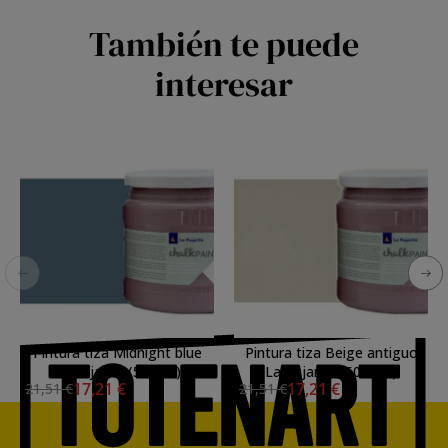
También te puede
interesar
Pintura tiza Midnight blue
Pintura tiza Beige antiguo
La Pajarita (500ml.)
La Pajarita (500 ml.)
17,21 €
17,21 €
21,51 €
21,51 €