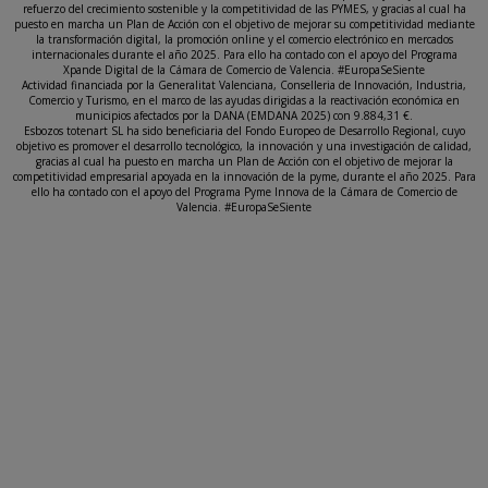
refuerzo del crecimiento sostenible y la competitividad de las PYMES, y gracias al cual ha
puesto en marcha un Plan de Acción con el objetivo de mejorar su competitividad mediante
la transformación digital, la promoción online y el comercio electrónico en mercados
internacionales durante el año 2025. Para ello ha contado con el apoyo del Programa
Xpande Digital de la Cámara de Comercio de Valencia. #EuropaSeSiente
Actividad financiada por la Generalitat Valenciana, Conselleria de Innovación, Industria,
Comercio y Turismo, en el marco de las ayudas dirigidas a la reactivación económica en
municipios afectados por la DANA (EMDANA 2025) con 9.884,31 €.
Esbozos totenart SL ha sido beneficiaria del Fondo Europeo de Desarrollo Regional, cuyo
objetivo es promover el desarrollo tecnológico, la innovación y una investigación de calidad,
gracias al cual ha puesto en marcha un Plan de Acción con el objetivo de mejorar la
competitividad empresarial apoyada en la innovación de la pyme, durante el año 2025. Para
ello ha contado con el apoyo del Programa Pyme Innova de la Cámara de Comercio de
Valencia. #EuropaSeSiente