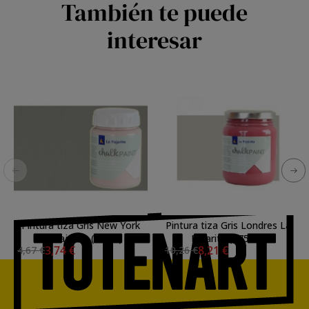
También te puede
interesar
Pintura tiza Gris New York
Pintura tiza Gris Londres La
La Pajarita (75ml.)
Pajarita (175ml.)
3,74 €
8,21 €
4,67 €
10,26 €