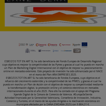
ESBOZOS TOT EN ART SL ha sido beneficiaria del Fondo Europeo de Desarrollo Regional
cuyo objetivo es mejorar la competitividad de las Pymes y gracias al cual ha puesto en marcha
un Plan de Marketing Digital Internacional con el objetivo de mejorar su posicionamiento
online en mercados exteriores. Este proyecto de inversión ha sido cofinanciado por el IVACE
en el marco del Plan ARA EMPRESES 2025.
ESBOZOS TOT EN ART SL ha sido beneficiaria de Fondos Europeos, cuyo objetivo es el
refuerzo del crecimiento sostenible y la competitividad de las PYMES, y gracias al cual ha
puesto en marcha un Plan de Acción con el objetivo de mejorar su competitividad mediante
la transformación digital, la promoción online y el comercio electrónico en mercados
internacionales durante el año 2025. Para ello ha contado con el apoyo del Programa
Xpande Digital de la Cámara de Comercio de Valencia. #EuropaSeSiente
Actividad financiada por la Generalitat Valenciana, Conselleria de Innovación, Industria,
Comercio y Turismo, en el marco de las ayudas dirigidas a la reactivación económica en
municipios afectados por la DANA (EMDANA 2025) con 9.884,31 €.