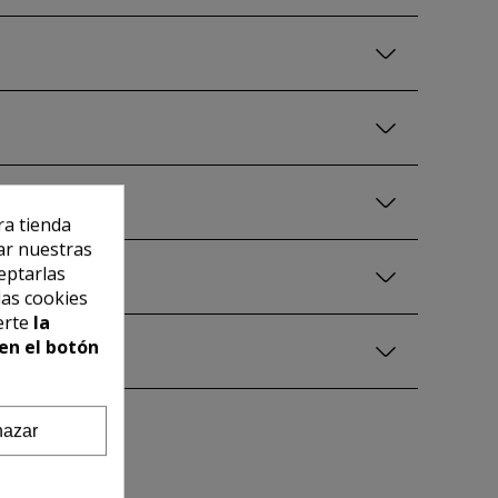
ra tienda
ar nuestras
eptarlas
las cookies
erte
la
en el botón
azar