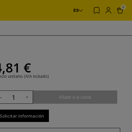
0
ES
4,81 €
cio unitario (IVA incluido)
Añadir a la cesta
Solicitar información