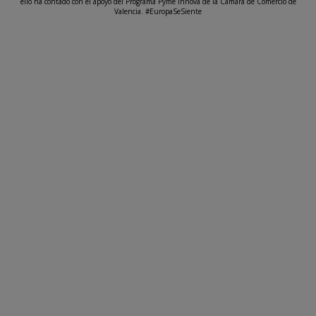
ello ha contado con el apoyo del Programa Pyme Innova de la Cámara de Comercio de
Valencia. #EuropaSeSiente