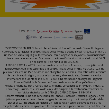
ESBOZOS TOT EN ART SL ha sido beneficiaria del Fondo Europeo de Desarrollo Regional
cuyo objetivo es mejorar la competitividad de las Pymes y gracias al cual ha puesto en marcha
un Plan de Marketing Digital Internacional con el objetivo de mejorar su posicionamiento
online en mercados exteriores. Este proyecto de inversión ha sido cofinanciado por el IVACE
en el marco del Plan ARA EMPRESES 2025.
ESBOZOS TOT EN ART SL ha sido beneficiaria de Fondos Europeos, cuyo objetivo es el
refuerzo del crecimiento sostenible y la competitividad de las PYMES, y gracias al cual ha
puesto en marcha un Plan de Acción con el objetivo de mejorar su competitividad mediante
la transformación digital, la promoción online y el comercio electrónico en mercados
internacionales durante el año 2025. Para ello ha contado con el apoyo del Programa
Xpande Digital de la Cámara de Comercio de Valencia. #EuropaSeSiente
Actividad financiada por la Generalitat Valenciana, Conselleria de Innovación, Industria,
Comercio y Turismo, en el marco de las ayudas dirigidas a la reactivación económica en
municipios afectados por la DANA (EMDANA 2025) con 9.884,31 €.
Esbozos totenart SL ha sido beneficiaria del Fondo Europeo de Desarrollo Regional, cuyo
objetivo es promover el desarrollo tecnológico, la innovación y una investigación de calidad,
gracias al cual ha puesto en marcha un Plan de Acción con el objetivo de mejorar la
competitividad empresarial apoyada en la innovación de la pyme, durante el año 2025. Para